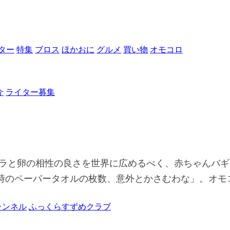
ター
特集
ブロス
ほかおに
グルメ
買い物
オモコロ
介
ライター募集
ニラと卵の相性の良さを世界に広めるべく、赤ちゃんバ
時のペーパータオルの枚数、意外とかさむわな」。オモ
ャンネル
ふっくらすずめクラブ