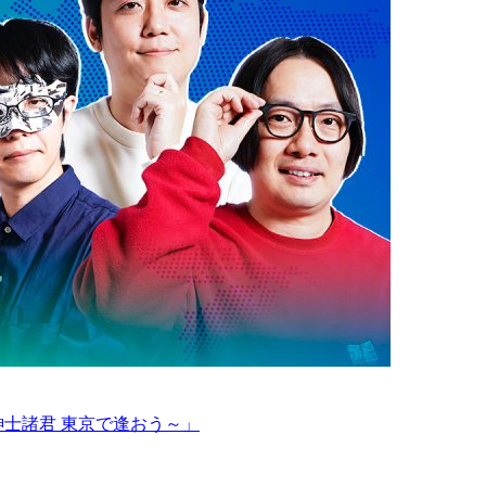
紳士諸君 東京で逢おう～」