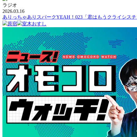
ラジオ
2026.03.16
ありっちゃありスパークYEAH！023「君はもうクライシス
原宿
室木おすし