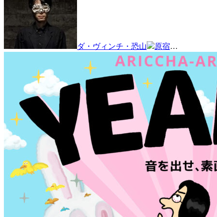
ダ・ヴィンチ・恐山
原宿
…