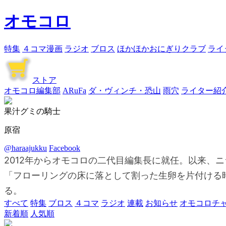
オモコロ
特集
４コマ漫画
ラジオ
ブロス
ほかほかおにぎりクラブ
ライ
ストア
オモコロ編集部
ARuFa
ダ・ヴィンチ・恐山
雨穴
ライター紹
果汁グミの騎士
原宿
@haraajukku
Facebook
2012年からオモコロの二代目編集長に就任。以来、
「フローリングの床に落として割った生卵を片付ける
る。
すべて
特集
ブロス
４コマ
ラジオ
連載
お知らせ
オモコロチ
新着順
人気順