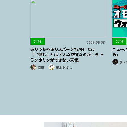
ラジオ
ラジオ
2026.06.08
ありっちゃありスパークYEAH！035
ニュー
「『弾む』とは どんな感覚なのかしら ト
み」
ランポリンができない天使」
ダ・
原宿
室木おすし