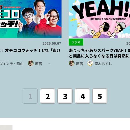
ラジオ
2026.06.07
20
ス！オモコロウォッチ！172「あけ
ありっちゃありスパークYEAH！0
と風呂に入らなくなる日は突然に
ヴィンチ・恐山
原宿
…
原宿
室木おすし
1
2
3
4
5