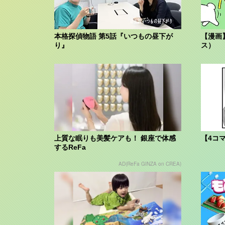
本格探偵物語 第5話『いつもの昼下が
【漫画
り』
ス）
上質な眠りも美髪ケアも！ 銀座で体感
【4コ
するReFa
AD(ReFa GINZA on CREA)