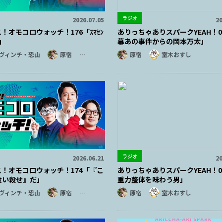
ラジオ
2026.07.05
20
！オモコロウォッチ！176「ｽﾏｾﾝ
ありっちゃありスパークYEAH！0
ｸ」
幕あの事件からの岡本万太」
ヴィンチ・恐山
原宿
…
原宿
室木おすし
ラジオ
2026.06.21
20
ス！オモコロウォッチ！174「『こ
ありっちゃありスパークYEAH！0
食い殺せ』だ」
重力整体を味わう男」
ヴィンチ・恐山
原宿
…
原宿
室木おすし