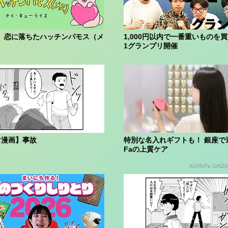
】恋に落ちたハッチンパモス（メ
1,000円以内で一番重いものを買
1グランプリ開催
マ漫画】事故
特別な名入れギフトも！ 銀座で
Faの上質ケア
AD(ReFa GINZA