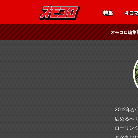
特集
４コ
オモコロ編集
2012
広めるべ
ローリン
とかさむ