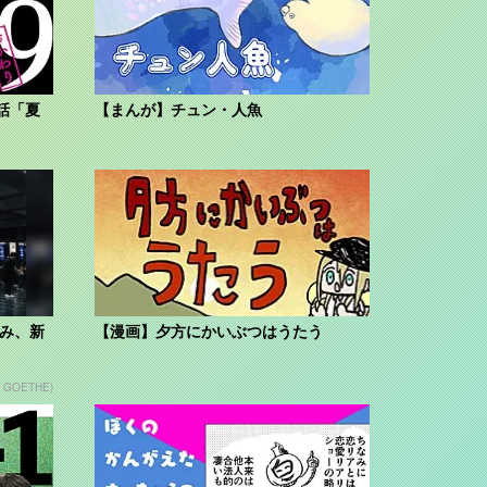
話「夏
【まんが】チュン・人魚
組み、新
【漫画】夕方にかいぶつはうたう
n GOETHE)