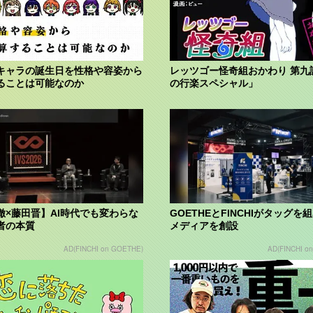
キャラの誕生日を性格や容姿から
レッツゴー怪奇組おかわり 第九
ることは可能なのか
の行楽スペシャル」
徹×藤田晋】AI時代でも変わらな
GOETHEとFINCHIがタッグを
者の本質
メディアを創設
AD(FINCHI on GOETHE)
AD(FINCHI o