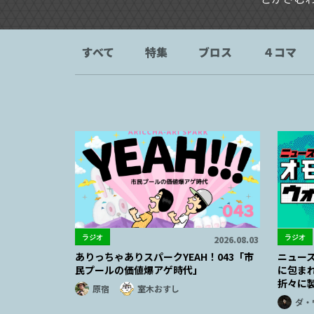
すべて
特集
ブロス
４コマ
ラジオ
ラジオ
2026.08.03
ありっちゃありスパークYEAH！043「市
ニュー
民プールの価値爆アゲ時代」
に包ま
折々に
原宿
室木おすし
ダ・