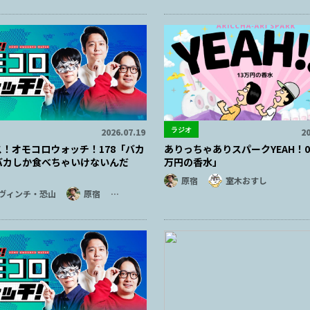
ラジオ
2026.07.19
20
ス！オモコロウォッチ！178「バカ
ありっちゃありスパークYEAH！04
バカしか食べちゃいけないんだ
万円の香水」
原宿
室木おすし
ヴィンチ・恐山
原宿
…