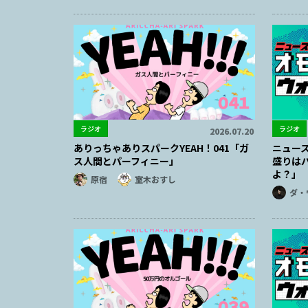
ラジオ
ラジオ
2026.07.20
ありっちゃありスパークYEAH！041「ガ
ニュー
ス人間とパーフィニー」
盛りは
よ？」
原宿
室木おすし
ダ・