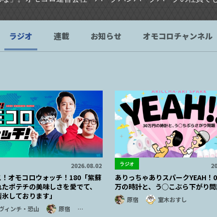
ラジオ
連載
お知らせ
オモコロチャンネル
ラジオ
2026.08.02
20
ス！オモコロウォッチ！180「紫蘇
ありっちゃありスパークYEAH！04
れたポテチの美味しさを愛でて、
万の時計と、う◯こぶら下がり問
製氷しております」
原宿
室木おすし
ヴィンチ・恐山
原宿
…