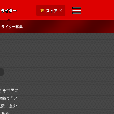
ライター
ストア
ライター募集
さを世界に
の銘は「フ
枚数、意外
もある。