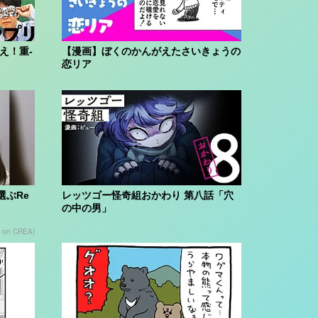
え！重-
【漫画】ぼくのかんがえたさいきょうの
恋リア
選ぶRe
レッツゴー怪奇組おかわり 第八話「穴
の中の男」
 on CREA)