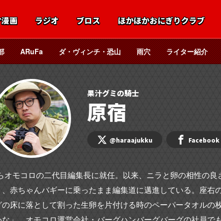
マ漫画
ラジオ
ブロス
ほかほかおにぎりクラブ
部
ARuFa
ダ・ヴィンチ・恐山
雨穴
ライター紹介
果汁グミの騎士
原宿
@haraajukku
Facebook
年からオモコロの二代目編集長に就任。以来、ニラと卵の相性の良
く、赤ちゃんバギーに乗ったまま編集道に邁進している。座右
グの床に落として割った生卵を片付ける時のペーパータオルの
わな」。オモコロ運営会社・バーグハンバーグバーグの社員で