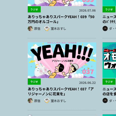
ラジオ
ラジオ
2026.07.06
ありっちゃありスパークYEAH！039「50
ニュース
万円のオルゴール」
のﾊﾞｸﾁ
原宿
室木おすし
ダ・
ラジオ
ラジオ
2026.06.22
ありっちゃありスパークYEAH！037「ア
ニュー
リジャーノンに花束を」
の店を
原宿
室木おすし
ダ・