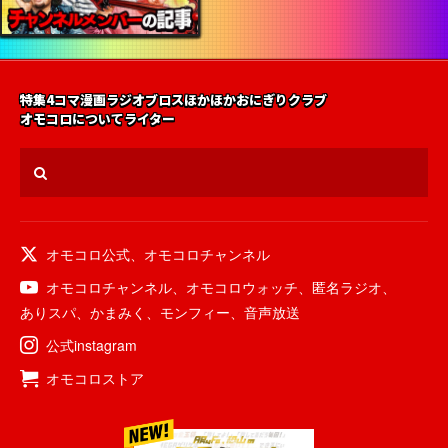
特集
4コマ漫画
ラジオ
ブロス
ほかほかおにぎりクラブ
オモコロについて
ライター
オモコロ公式
、
オモコロチャンネル
オモコロチャンネル
、
オモコロウォッチ
、
匿名ラジオ
、
ありスパ
、
かまみく
、
モンフィー
、
音声放送
公式instagram
オモコロストア