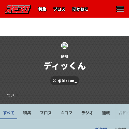
特集
ブロス
ほかおに
オモコロ編集部
ARuFa
ダ・ヴィンチ・恐山
雨穴
ライター紹介
ライター募集
局部
ディッくん
@Dickun_
ウス！
すべて
特集
ブロス
４コマ
ラジオ
連載
お知