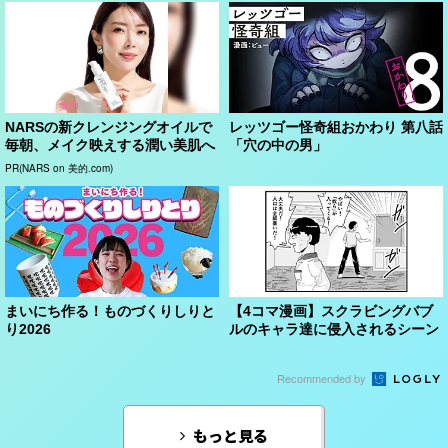
NARSの新クレンジングオイルで
レッツゴー怪奇組おかわり 第八話
毎朝、メイク映えする潤い美肌へ
「穴の中の男」
PR(NARS on 美的.com)
まいにち作る！ものづくりしりと
【4コマ漫画】スクラビングバブ
り2026
ルのキャラ達に侵入されるシーン
Recommended by
もっと見る