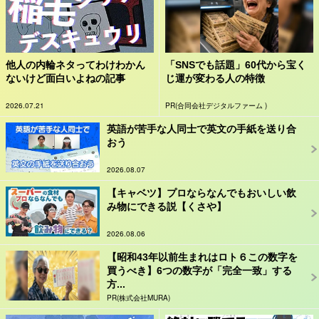
他人の内輪ネタってわけわかん
「SNSでも話題」60代から宝く
ないけど面白いよねの記事
じ運が変わる人の特徴
2026.07.21
PR(合同会社デジタルファーム )
英語が苦手な人同士で英文の手紙を送り合
おう
2026.08.07
【キャベツ】プロならなんでもおいしい飲
み物にできる説【くさや】
2026.08.06
【昭和43年以前生まれはロト６この数字を
買うべき】6つの数字が「完全一致」する
方...
PR(株式会社MURA)