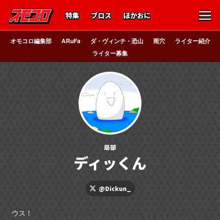
特集
ブロス
ほかおに
オモコロ編集部
ARuFa
ダ・ヴィンチ・恐山
雨穴
ライター紹介
ライター募集
局部
ディッくん
@Dickun_
ウス！