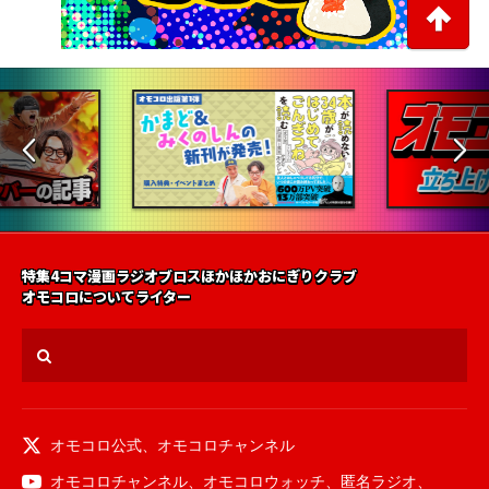
特集
4コマ漫画
ラジオ
ブロス
ほかほかおにぎりクラブ
オモコロについて
ライター
オモコロ公式
、
オモコロチャンネル
オモコロチャンネル
、
オモコロウォッチ
、
匿名ラジオ
、