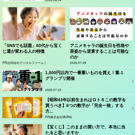
2026.08.04
「SNSでも話題」60代から宝く
アニメキャラの誕生日を性格や
じ運が変わる人の特徴
容姿から逆算することは可能な
のか
PR(合同会社デジタルファーム )
2026.07.29
1,000円以内で一番重いものを買え！重-1
グランプリ開催
2026.07.22
【昭和43年以前生まれはロト６この数字を
買うべき】6つの数字が「完全一致」する
方...
PR(株式会社MURA)
【宝くじ】このままの買い方で、本当に当
たると思いますか