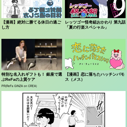
【漫画】絶対に勝てる休日の過ご
レッツゴー怪奇組おかわり 第九話
し方
「夏の行楽スペシャル」
特別な名入れギフトも！ 銀座で選
【漫画】恋に落ちたハッチンパモ
ぶReFaの上質ケア
ス（メス）
PR(ReFa GINZA on CREA)