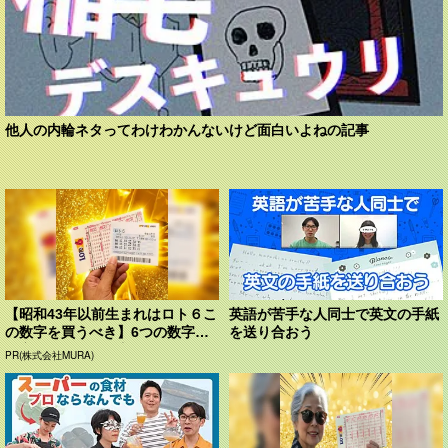
他人の内輪ネタってわけわかんないけど面白いよねの記事
【昭和43年以前生まれはロト６こ
英語が苦手な人同士で英文の手紙
の数字を買うべき】6つの数字が
を送り合おう
「完全一致」する方...
PR(株式会社MURA)