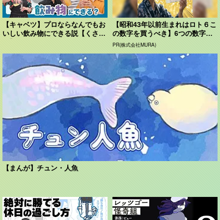
【キャベツ】プロならなんでもお
【昭和43年以前生まれはロト６こ
いしい飲み物にできる説【くさ
の数字を買うべき】6つの数字が
や】
「完全一致」する方...
PR(株式会社MURA)
【まんが】チュン・人魚