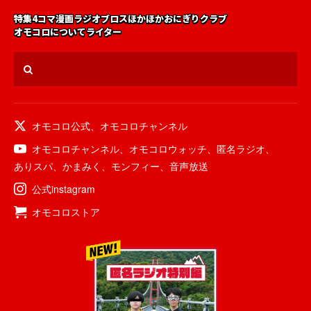
特集
4コマ漫画
ラジオ
ブロス
ほかほかおにぎりクラブ
オモコロについて
ライター
オモコロ公式
、
オモコロチャンネル
オモコロチャンネル
、
オモコロウォッチ
、
匿名ラジオ
、
ありスパ
、
かまみく
、
モンフィー
、
音声放送
公式instagram
オモコロストア