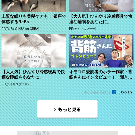
上質な眠りも美髪ケアも！ 銀座で
【大人気】ひんやり冷感寝具で快
体感するReFa
適な睡眠をあなたに。
PR(ReFa GINZA on CREA)
PR(アイリスプラザ)
【大人気】ひんやり冷感寝具で快
オモコロ愛読者のホラー作家・背
適な睡眠をあなたに。
筋さんにインタビュー！ 聞き手
（かまど、みくのしん...
PR(アイリスプラザ)
Recommended by
もっと見る