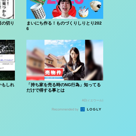
日の切り
まいにち作る！ものづくりしりとり202
6
かもしれ
「持ち家を売る時のNG行為」知ってる
だけで得する事とは
AD(イエウール)
Recommended by