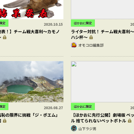
限定
ほかおに限定
2020.10.15
20
発表！】チーム戦大喜利～カモノ
ライター対抗！ チーム戦大喜利
～
ハシ杯～
オモコロ編集部
限定
ほかおに限定
2020.08.27
20
羞恥の限界に挑戦「ジ・ポエム」
【ほかおに先行公開】劇場版 ペ
回
ル 捨てられないペットボトル
山下ラジ男