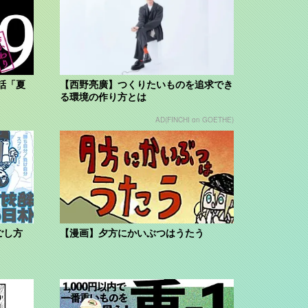
話「夏
【西野亮廣】つくりたいものを追求でき
る環境の作り方とは
AD(FINCHI on GOETHE)
ごし方
【漫画】夕方にかいぶつはうたう