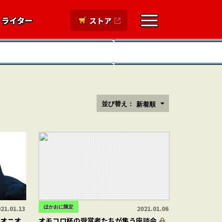
ライター
ストア
並び替え：
新着順
ほかおに限定
21.01.13
2021.01.06
～オニオ
オモコロ杯の受賞者たちが集う座談会