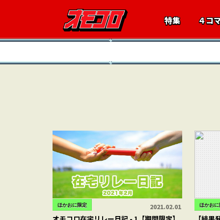
特集
４コ
ほかおに限定
ほかおに
2021.02.01
オモコロ在宅リレー日記 - 1【期間限定】
【結果