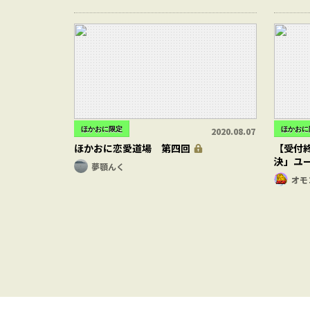
ほかおに限定
ほかおに
2020.08.07
ほかおに恋愛道場 第四回
【受付終
決」ユ
夢顎んく
オモ