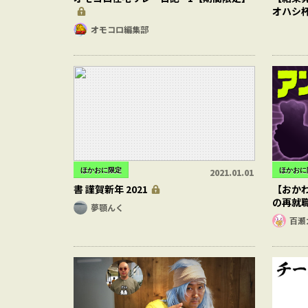
オハシ
オモコロ編集部
ほかおに限定
ほかおに
2021.01.01
書 謹賀新年 2021
【おか
の再就
夢顎んく
百瀬