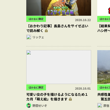
ほかおに限定
ほかおに
2020.10.22
【おかわり記事】長島さんをサイゼ占い
【結果
で読み解く
ハシ杯
リックェ
ほかおに限定
ほかおに
2020.10.01
可愛い女の子を描けるようになるため１
共感性
カ月「萌え絵」を描きます
第五
野田せいぞ
原宿