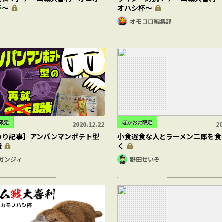
杯～
オハシ杯～
オモコロ編集部
限定
ほかおに限定
2020.12.22
20
わり記事】アンパンマンポテト型
小食遅食な人とラーメン二郎を食
職
く
ガンジィ
野田せいぞ