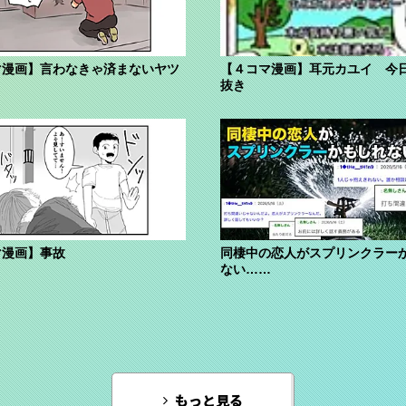
マ漫画】言わなきゃ済まないヤツ
【４コマ漫画】耳元カユイ 今
抜き
マ漫画】事故
同棲中の恋人がスプリンクラー
ない……
もっと見る