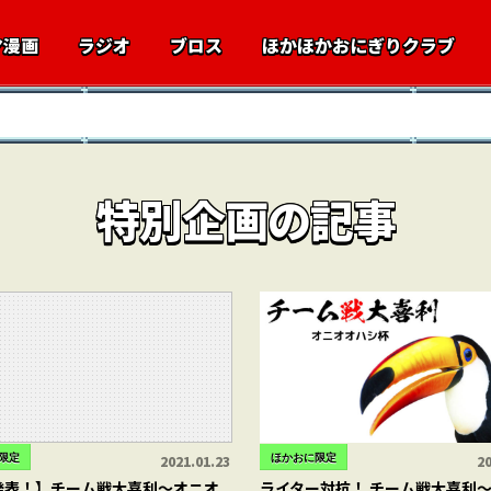
マ漫画
ラジオ
ブロス
ほかほかおにぎりクラブ
特別企画の記事
限定
ほかおに限定
2021.01.23
20
発表！】チーム戦大喜利～オニオ
ライター対抗！ チーム戦大喜利