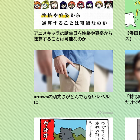
アニメキャラの誕生日を性格や容姿から
【漫画
逆算することは可能なのか
ス）
arrowsの頑丈さがとんでもないレベル
「持ち
に
だけで
AD(arrows)