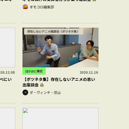
オモコロ編集部
ほかおに限定
20.12.08
2020.11.16
べにい
【ボツネタ集】存在しないアニメの思い
出座談会
ダ・ヴィンチ・恐山