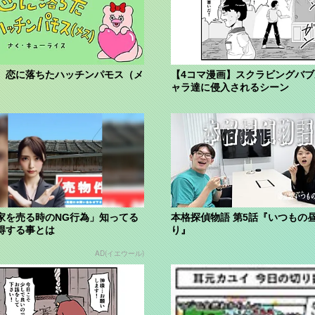
】恋に落ちたハッチンパモス（メ
【4コマ漫画】スクラビングバ
ャラ達に侵入されるシーン
家を売る時のNG行為」知ってる
本格探偵物語 第5話『いつもの
得する事とは
り』
AD(イエウール)