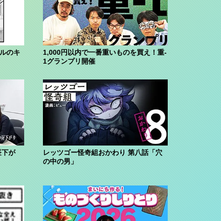
ブルのキ
1,000円以内で一番重いものを買え！重-
1グランプリ開催
昼下が
レッツゴー怪奇組おかわり 第八話「穴
の中の男」