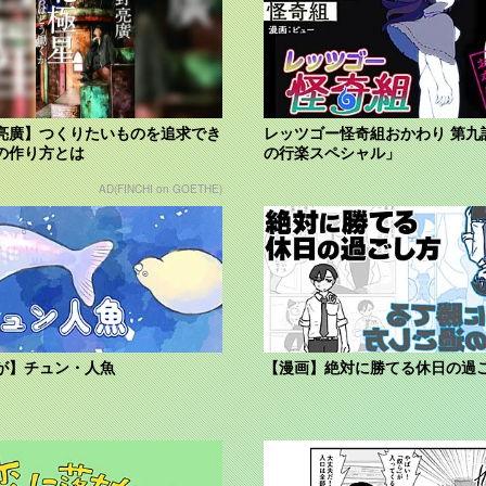
亮廣】つくりたいものを追求でき
レッツゴー怪奇組おかわり 第九
の作り方とは
の行楽スペシャル」
AD(FINCHI on GOETHE)
が】チュン・人魚
【漫画】絶対に勝てる休日の過