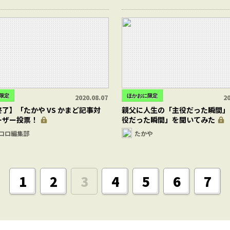
限定
ほかおに限定
2020.08.07
20
了】「たかや VS かまど記事対
親父に人生の「主役だった瞬間」
ーザー投票！
役だった瞬間」を聞いてみた
コロ編集部
たかや
1
2
3
4
5
6
7