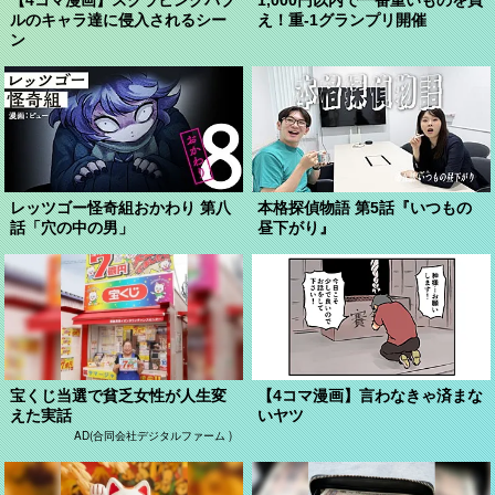
ルのキャラ達に侵入されるシー
え！重-1グランプリ開催
ン
レッツゴー怪奇組おかわり 第八
本格探偵物語 第5話『いつもの
話「穴の中の男」
昼下がり』
宝くじ当選で貧乏女性が人生変
【4コマ漫画】言わなきゃ済まな
えた実話
いヤツ
AD(合同会社デジタルファーム )