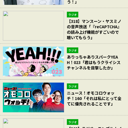
う！」
ラジオ
【318】マンスーン・ヤスミノ
の音声放送「『reCAPTCHA』
の読み上げ機能がすごいので
聴いてもらう」
ラジオ
ありっちゃありスパークYEA
H！023「君はもうクライシス
チャンネルを目撃したか」
ラジオ
ニュース！オモコロウォッ
チ！160「それは私にとって全
てに優先されることです」
ラジオ