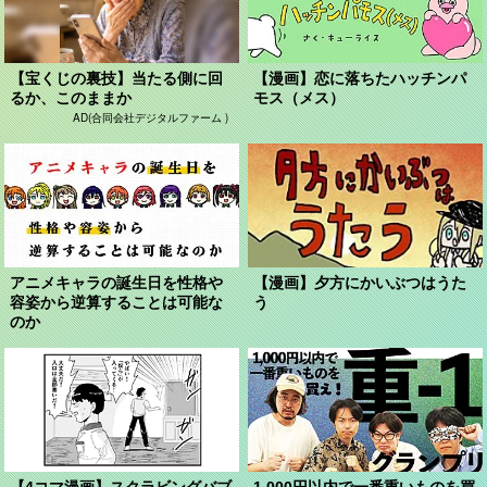
【宝くじの裏技】当たる側に回
【漫画】恋に落ちたハッチンパ
るか、このままか
モス（メス）
AD(合同会社デジタルファーム )
アニメキャラの誕生日を性格や
【漫画】夕方にかいぶつはうた
容姿から逆算することは可能な
う
のか
【4コマ漫画】スクラビングバブ
1,000円以内で一番重いものを買