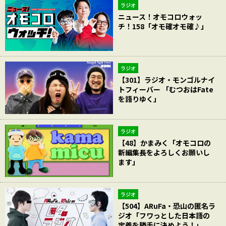
ラジオ
ニュース！オモコロウォッ
チ！158「オモ確オモ確♪」
ラジオ
【301】ラジオ・モンゴルナイ
トフィーバー 「むつおはFate
を語りゆく」
ラジオ
【48】かまみく「オモコロの
新編集長をよろしくお願いし
ます」
ラジオ
【504】ARuFa・恐山の匿名ラ
ジオ「フワっとした日本語の
定義を勝手に決めよう！」