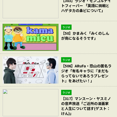
【303】ラジオ・モンゴルナイ
トフィーバー 「英語に挑戦と
ハゲタカの鼻ピについて」
ラジオ
【50】かまみく「みくのしん
が鳥になるそうです」
ラジオ
【506】ARuFa・恐山の匿名ラ
ジオ「有名キャラに『まだも
らってないであろうプレゼン
ト』をあげたい！」
ラジオ
【317】マンスーン・ヤスミノ
の音声放送「ご近所の漫画家
と人生について話す(ゲスト：
けん)」