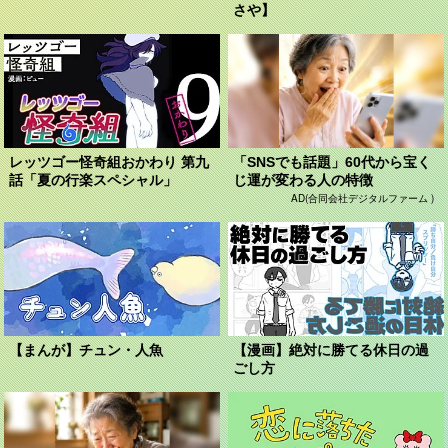
さや】
レッツゴー怪奇組おかわり 第九
「SNSでも話題」60代から宝く
話「夏の行楽スペシャル」
じ運が変わる人の特徴
AD(合同会社デジタルファーム )
【まんが】チュン・人魚
【漫画】絶対に勝てる休日の過
ごし方