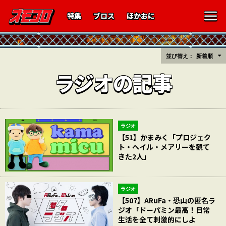
特集
ブロス
ほかおに
並び替え：
新着順
ラジオの記事
ラジオ
【51】かまみく「プロジェク
ト・ヘイル・メアリーを観て
きた2人」
ラジオ
【507】ARuFa・恐山の匿名ラ
ジオ「ドーパミン最高！日常
生活を全て刺激的にしよ