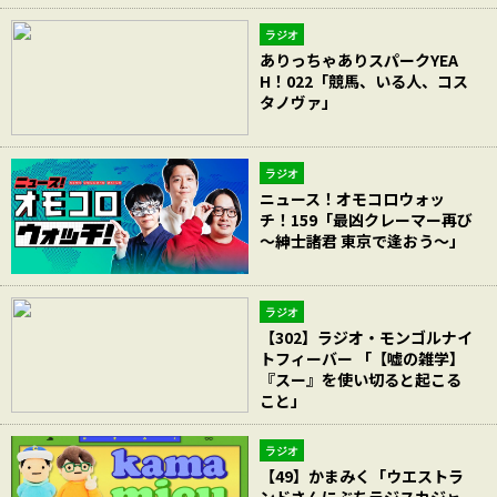
ラジオ
ありっちゃありスパークYEA
H！022「競馬、いる人、コス
タノヴァ」
ラジオ
ニュース！オモコロウォッ
チ！159「最凶クレーマー再び
～紳士諸君 東京で逢おう～」
ラジオ
【302】ラジオ・モンゴルナイ
トフィーバー 「【嘘の雑学】
『スー』を使い切ると起こる
こと」
ラジオ
【49】かまみく「ウエストラ