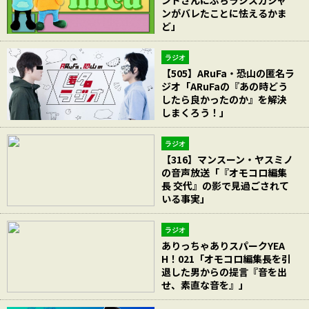
ンドさんにぶちラジスカジャ
ンがバレたことに怯えるかま
ど」
ラジオ
【505】ARuFa・恐山の匿名ラ
ジオ「ARuFaの『あの時どう
したら良かったのか』を解決
しまくろう！」
ラジオ
【316】マンスーン・ヤスミノ
の音声放送「『オモコロ編集
長 交代』の影で見過ごされて
いる事実」
ラジオ
ありっちゃありスパークYEA
H！021「オモコロ編集長を引
退した男からの提言『音を出
せ、素直な音を』」