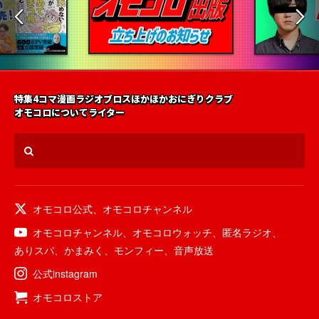
特集
4コマ漫画
ラジオ
ブロス
ほかほかおにぎりクラブ
オモコロについて
ライター
オモコロ公式
、
オモコロチャンネル
オモコロチャンネル
、
オモコロウォッチ
、
匿名ラジオ
、
ありスパ
、
かまみく
、
モンフィー
、
音声放送
公式instagram
オモコロストア