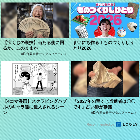
【宝くじの裏技】当たる側に回
まいにち作る！ものづくりしり
るか、このままか
とり2026
AD(合同会社デジタルファーム )
【4コマ漫画】スクラビングバブ
「2027年の宝くじ当選者は〇〇
ルのキャラ達に侵入されるシー
です」占い師が暴露
ン
AD(合同会社デジタルファーム )
Recommended by