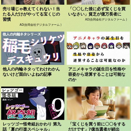
売り場じゃ教えてくれない！当
「〇〇した後に必ず宝くじを買
たる人だけがやってる宝くじの
いなさい」貧乏が億万長者に
習慣
AD(合同会社デジタルファーム )
AD(合同会社デジタルファーム )
他人の内輪ネタってわけわかん
アニメキャラの誕生日を性格や
ないけど面白いよねの記事
容姿から逆算することは可能な
のか
レッツゴー怪奇組おかわり 第九
「宝くじを買う前に〇〇をする
話「夏の行楽スペシャル」
だけです」7億当選者が続出