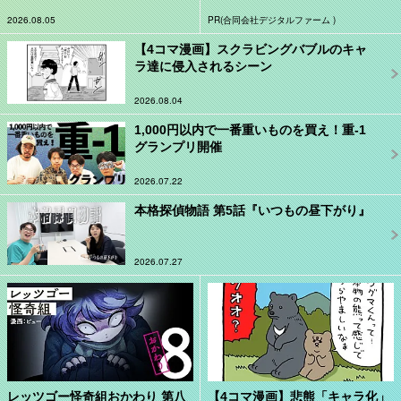
2026.08.05
PR(合同会社デジタルファーム )
【4コマ漫画】スクラビングバブルのキャ
ラ達に侵入されるシーン
2026.08.04
1,000円以内で一番重いものを買え！重-1
グランプリ開催
2026.07.22
本格探偵物語 第5話『いつもの昼下がり』
2026.07.27
レッツゴー怪奇組おかわり 第八
【4コマ漫画】悲熊「キャラ化」