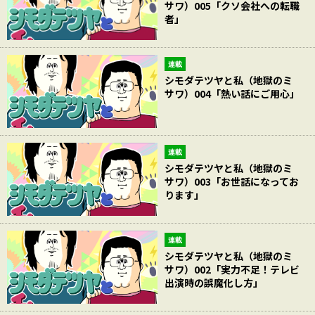
サワ）005「クソ会社への転職
者」
連載
シモダテツヤと私（地獄のミ
サワ）004「熱い話にご用心」
連載
シモダテツヤと私（地獄のミ
サワ）003「お世話になってお
ります」
連載
シモダテツヤと私（地獄のミ
サワ）002「実力不足！テレビ
出演時の誤魔化し方」