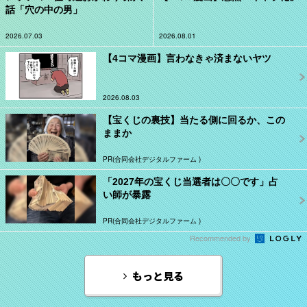
話「穴の中の男」
2026.07.03
2026.08.01
【4コマ漫画】言わなきゃ済まないヤツ
2026.08.03
【宝くじの裏技】当たる側に回るか、この
ままか
PR(合同会社デジタルファーム )
「2027年の宝くじ当選者は〇〇です」占
い師が暴露
PR(合同会社デジタルファーム )
Recommended by
もっと見る