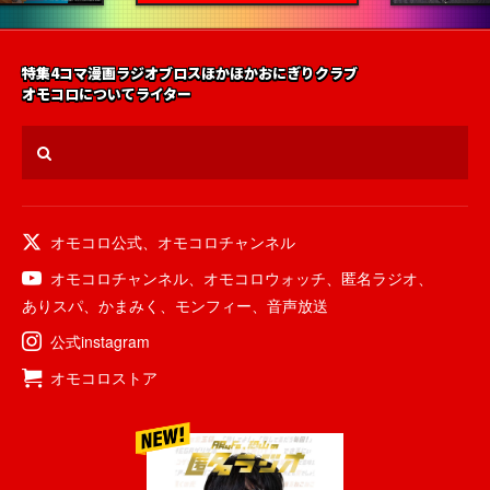
特集
4コマ漫画
ラジオ
ブロス
ほかほかおにぎりクラブ
オモコロについて
ライター
オモコロ公式
、
オモコロチャンネル
オモコロチャンネル
、
オモコロウォッチ
、
匿名ラジオ
、
ありスパ
、
かまみく
、
モンフィー
、
音声放送
公式instagram
オモコロストア