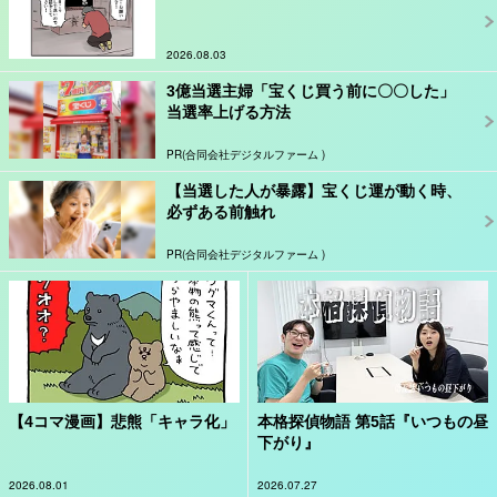
2026.08.03
3億当選主婦「宝くじ買う前に〇〇した」
当選率上げる方法
PR(合同会社デジタルファーム )
【当選した人が暴露】宝くじ運が動く時、
必ずある前触れ
PR(合同会社デジタルファーム )
【4コマ漫画】悲熊「キャラ化」
本格探偵物語 第5話『いつもの昼
下がり』
2026.08.01
2026.07.27