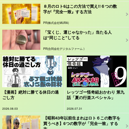
８月のロト6はこの方法で買え!!６つの数
字が『完全一致』する方法
PR(株式会社MURA)
「宝くじ、運じゃなかった」当たる人
は“同じこと”してる
PR(合同会社デジタルファーム )
【漫画】絶対に勝てる休日の過
レッツゴー怪奇組おかわり 第九
ごし方
話「夏の行楽スペシャル」
2026.08.03
2026.07.31
【昭和43年以前生まれはロト６この数字を
買うべき】6つの数字が「完全一致」する
方...