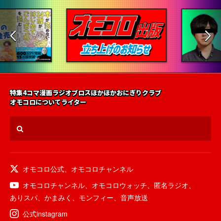
特集
4コマ漫画
ラジオ
ブロス
ほかほかおにぎりクラブ
オモコロについて
ライター
オモコロ公式
、
オモコロチャンネル
オモコロチャンネル
、
オモコロウォッチ
、
匿名ラジオ
、
ありスパ
、
かまみく
、
モンフィー
、
音声放送
公式instagram