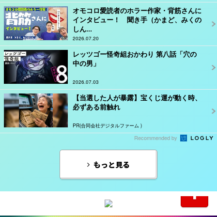
オモコロ愛読者のホラー作家・背筋さんに
インタビュー！ 聞き手（かまど、みくの
しん...
2026.07.20
レッツゴー怪奇組おかわり 第八話「穴の
中の男」
2026.07.03
【当選した人が暴露】宝くじ運が動く時、
必ずある前触れ
PR(合同会社デジタルファーム )
Recommended by
もっと見る