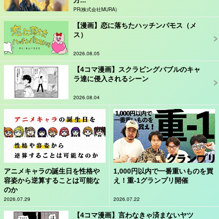
PR(株式会社MURA)
【漫画】恋に落ちたハッチンパモス（メ
ス）
2026.08.05
【4コマ漫画】スクラビングバブルのキャ
ラ達に侵入されるシーン
2026.08.04
アニメキャラの誕生日を性格や
1,000円以内で一番重いものを買
容姿から逆算することは可能な
え！重-1グランプリ開催
のか
2026.07.29
2026.07.22
【4コマ漫画】言わなきゃ済まないヤツ