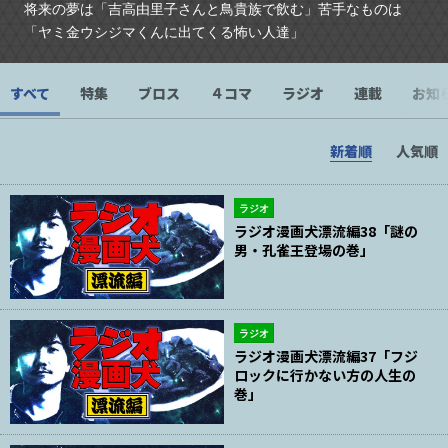
将来の夢は「吉高由里子さんと鳥貴族で飲む」苦手なものは
「ヤミ金ウシジマくんに出てくる怖い人達」
すべて
特集
ブロス
４コマ
ラジオ
連載
お知
新着順
人気順
ラジオ
ラジオ漫画犬漂流編38「謎の
男・孔雀王登場の巻」
ラジオ
ラジオ漫画犬漂流編37「フジ
ロックに行かない方の人生の
巻」