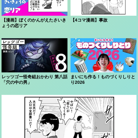
【漫画】ぼくのかんがえたさいき
【4コマ漫画】事故
ょうの恋リア
レッツゴー怪奇組おかわり 第八話
まいにち作る！ものづくりしりと
「穴の中の男」
り2026