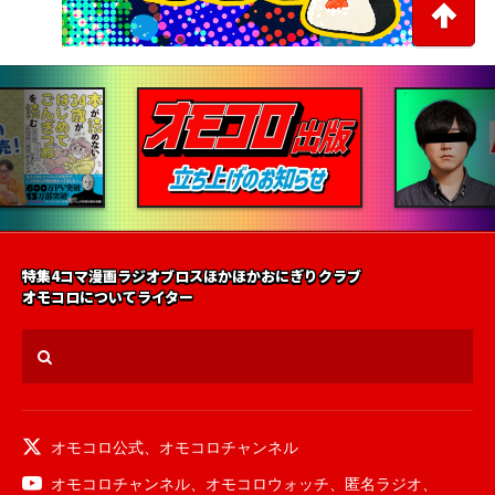
特集
4コマ漫画
ラジオ
ブロス
ほかほかおにぎりクラブ
オモコロについて
ライター
オモコロ公式
、
オモコロチャンネル
オモコロチャンネル
、
オモコロウォッチ
、
匿名ラジオ
、