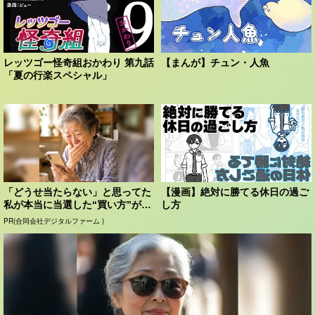
レッツゴー怪奇組おかわり 第九話
【まんが】チュン・人魚
「夏の行楽スペシャル」
「どうせ当たらない」と思ってた
【漫画】絶対に勝てる休日の過ご
私が本当に当選した“買い方”がこ
し方
れ
PR(合同会社デジタルファーム )