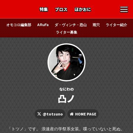
特集
ブロス
ほかおに
オモコロ編集部
ARuFa
ダ・ヴィンチ・恐山
雨穴
ライター紹介
ライター募集
なにわの
凸ノ
@totsuno
HOME PAGE
「トツノ」です。 浪速産の学祭系女装。喋っていないと死ぬ。