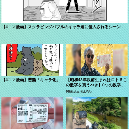
【4コマ漫画】スクラビングバブルのキャラ達に侵入されるシーン
【4コマ漫画】悲熊「キャラ化」
【昭和43年以前生まれはロト６こ
の数字を買うべき】6つの数字が
「完全一致」する方...
PR(株式会社MURA)