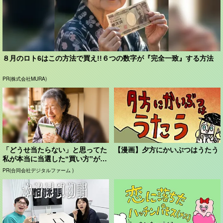
８月のロト6はこの方法で買え!!６つの数字が『完全一致』する方法
PR(株式会社MURA)
「どうせ当たらない」と思ってた
【漫画】夕方にかいぶつはうたう
私が本当に当選した“買い方”がこ
れ
PR(合同会社デジタルファーム )