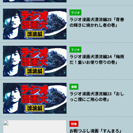
ラジオ
ラジオ漫画犬漂流編25「青春
の輝きに焼かれし者の巻」
ラジオ
ラジオ漫画犬漂流編24「梅雨
だ！重いお便り祭りの巻」
連載
ラジオ漫画犬漂流編23「おし
っこ煙にご用心の巻」
特集
お暇つぶし漫画「すんまろ」