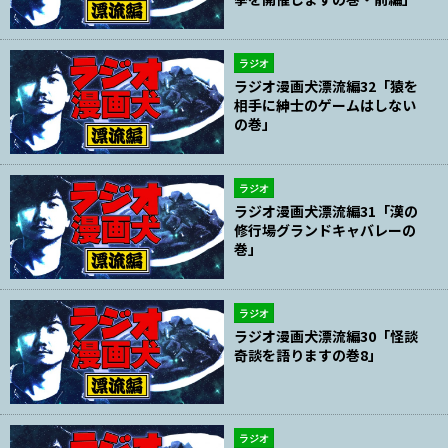
ラジオ
ラジオ漫画犬漂流編32「猿を
相手に紳士のゲームはしない
の巻」
ラジオ
ラジオ漫画犬漂流編31「漢の
修行場グランドキャバレーの
巻」
ラジオ
ラジオ漫画犬漂流編30「怪談
奇談を語りますの巻8」
ラジオ