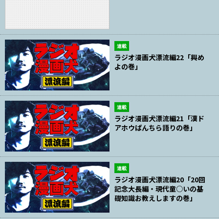
連載
ラジオ漫画犬漂流編22「興め
よの巻」
連載
ラジオ漫画犬漂流編21「漢ド
アホウぱんちら語りの巻」
連載
ラジオ漫画犬漂流編20「20回
記念大長編・現代童○いの基
礎知識お教えしますの巻」