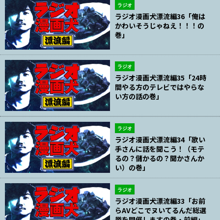
ラジオ
ラジオ漫画犬漂流編36「俺は
かわいそうじゃねえ！！！の
巻」
ラジオ
ラジオ漫画犬漂流編35「24時
間やる方のテレビではやらな
い方の話の巻」
ラジオ
ラジオ漫画犬漂流編34「歌い
手さんに話を聞こう！（モテ
るの？儲かるの？聞かさんか
い）の巻」
ラジオ
ラジオ漫画犬漂流編33「お前
らAVどこでヌいてるんだ総選
挙を開催しますの巻・前編」