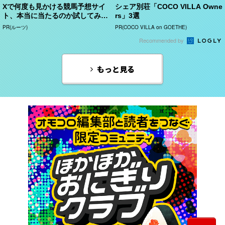
Xで何度も見かける競馬予想サイ
シェア別荘「COCO VILLA Owne
ト、本当に当たるのか試してみ
rs」3選
た。
PR(ルーツ)
PR(COCO VILLA on GOETHE)
Recommended by
もっと見る