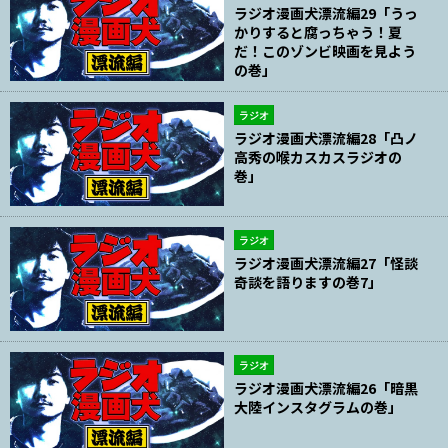
ラジオ漫画犬漂流編29「うっ
かりすると腐っちゃう！夏
だ！このゾンビ映画を見よう
の巻」
ラジオ
ラジオ漫画犬漂流編28「凸ノ
高秀の喉カスカスラジオの
巻」
ラジオ
ラジオ漫画犬漂流編27「怪談
奇談を語りますの巻7」
ラジオ
ラジオ漫画犬漂流編26「暗黒
大陸インスタグラムの巻」