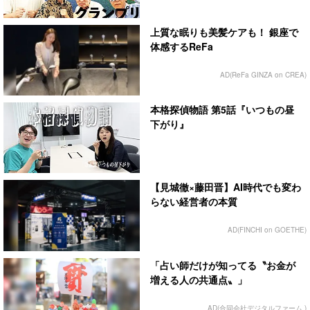
上質な眠りも美髪ケアも！ 銀座で
体感するReFa
AD(ReFa GINZA on CREA)
本格探偵物語 第5話『いつもの昼
下がり』
【見城徹×藤田晋】AI時代でも変わ
らない経営者の本質
AD(FINCHI on GOETHE)
「占い師だけが知ってる〝お金が
増える人の共通点〟」
AD(合同会社デジタルファーム )