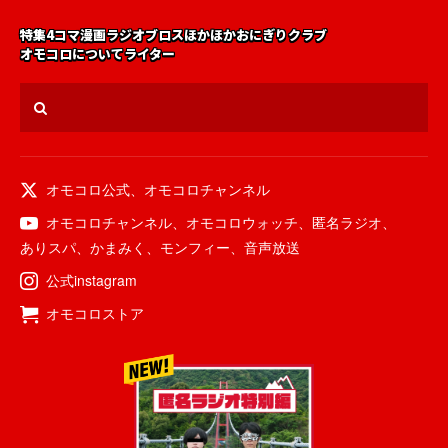
特集
4コマ漫画
ラジオ
ブロス
ほかほかおにぎりクラブ
オモコロについて
ライター
オモコロ公式
、
オモコロチャンネル
オモコロチャンネル
、
オモコロウォッチ
、
匿名ラジオ
、
ありスパ
、
かまみく
、
モンフィー
、
音声放送
公式instagram
オモコロストア