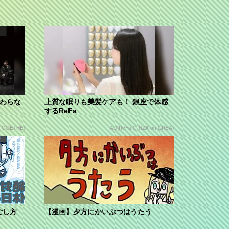
変わらな
上質な眠りも美髪ケアも！ 銀座で体感
するReFa
n GOETHE)
AD(ReFa GINZA on CREA)
ごし方
【漫画】夕方にかいぶつはうたう