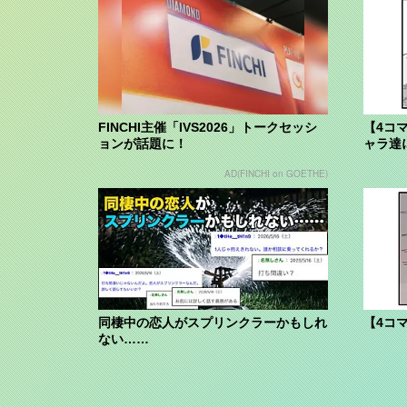
FINCHI主催「IVS2026」トークセッシ
【4コ
ョンが話題に！
ャラ達
AD(FINCHI on GOETHE)
同棲中の恋人がスプリンクラーかもしれ
【4コ
ない……