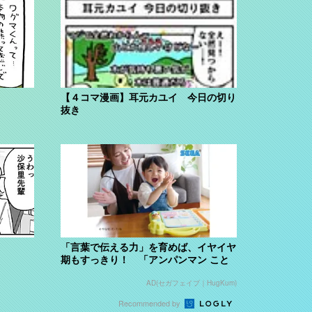
【４コマ漫画】耳元カユイ 今日の切り
抜き
「言葉で伝える力」を育めば、イヤイヤ
期もすっきり！ 「アンパンマン こと
ばずかん...
AD(セガフェイブ｜HugKum)
Recommended by