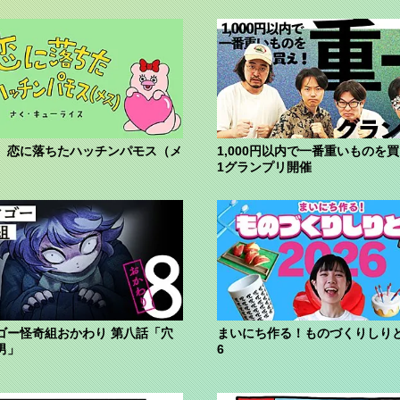
】恋に落ちたハッチンパモス（メ
1,000円以内で一番重いものを買
1グランプリ開催
ゴー怪奇組おかわり 第八話「穴
まいにち作る！ものづくりしりと
男」
6