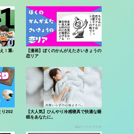
え！重-
【漫画】ぼくのかんがえたさいきょうの
恋リア
り202
【大人気】ひんやり冷感寝具で快適な睡
眠をあなたに。
AD(アイリスプラザ)