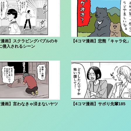
マ漫画】スクラビングバブルのキ
【4コマ漫画】悲熊「キャラ化」
に侵入されるシーン
マ漫画】言わなきゃ済まないヤツ
【4コマ漫画】サボり先輩185