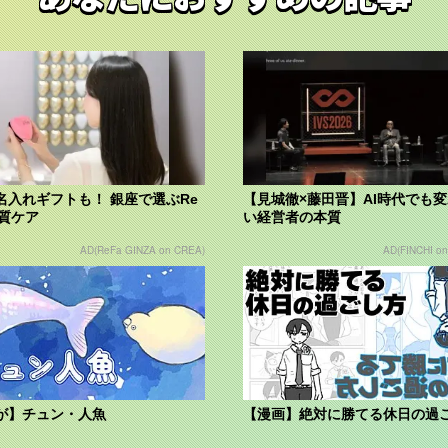
名入れギフトも！ 銀座で選ぶRe
【見城徹×藤田晋】AI時代でも
上質ケア
い経営者の本質
AD(ReFa GINZA on CREA)
AD(FINCHI o
が】チュン・人魚
【漫画】絶対に勝てる休日の過