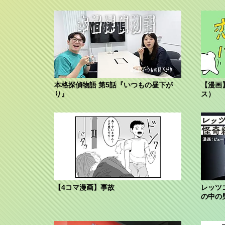
本格探偵物語 第5話『いつもの昼下が
【漫画
り』
ス）
【4コマ漫画】事故
レッツ
の中の