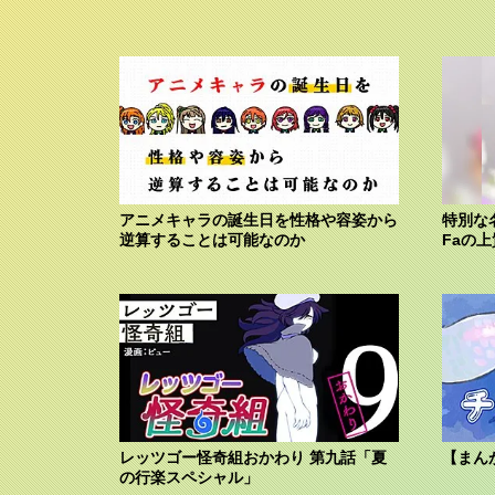
アニメキャラの誕生日を性格や容姿から
特別な
逆算することは可能なのか
Faの
レッツゴー怪奇組おかわり 第九話「夏
【まん
の行楽スペシャル」