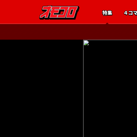
特集
４コ