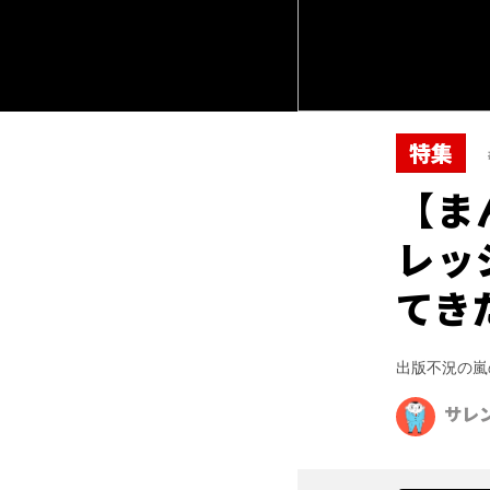
特集
【ま
レッ
てき
出版不況の嵐
サレ