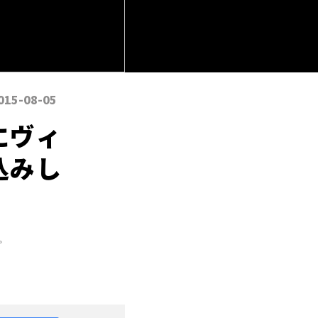
015-08-05
にヴィ
込みし
。