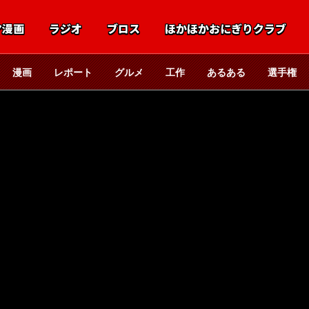
マ漫画
ラジオ
ブロス
ほかほかおにぎりクラブ
漫画
レポート
グルメ
工作
あるある
選手権