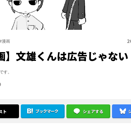
2
#漫画
画】文雄くんは広告じゃない
です。
り
ブックマーク
スト
シェアする