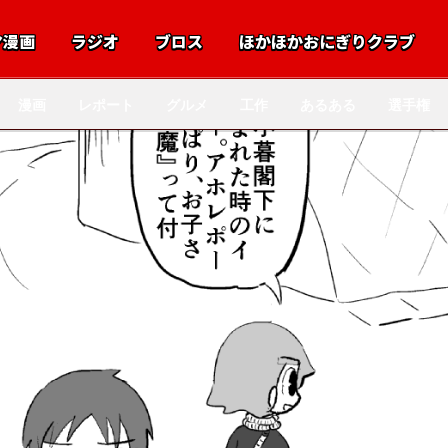
マ漫画
ラジオ
ブロス
ほかほかおにぎりクラブ
漫画
レポート
グルメ
工作
あるある
選手権