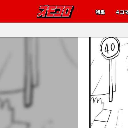
特集
４コ