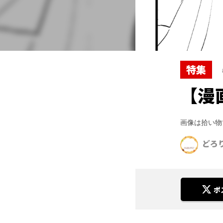
特集
【漫
画像は拾い物
どろ
ポ