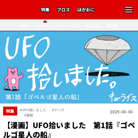
特集
ブロス
ほかおに
漫画
レポート
グルメ
工作
あるある
選手権
、
#UFO拾いました
#マンガ
特集
2025-03-03
、
#漫画
【漫画】UFO拾いました 第1話『ゴペ
ルゴ星人の船』