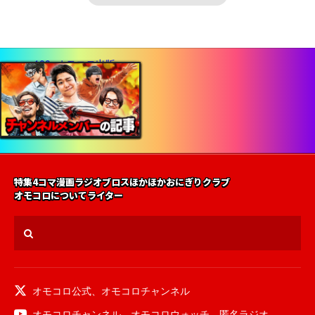
特集
4コマ漫画
ラジオ
ブロス
ほかほかおにぎりクラブ
オモコロについて
ライター
オモコロ公式
、
オモコロチャンネル
オモコロチャンネル
、
オモコロウォッチ
、
匿名ラジオ
、