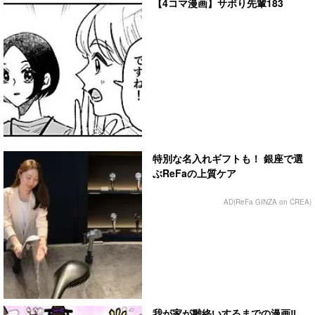
【4コマ漫画】サボり先輩183
特別な名入れギフトも！ 銀座で選
ぶReFaの上質ケア
AD(ReFa GINZA on CREA)
我が家が雛終いするまでの漫画‼︎