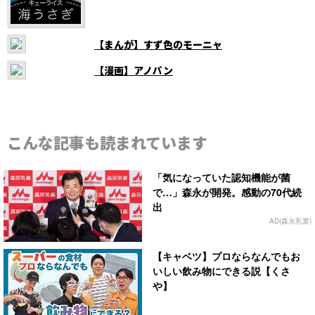
【まんが】すず色のモーニャ
【漫画】アノパン
こんな記事も読まれています
「気になっていた認知機能が菌
で…」森永が開発。感動の70代続
出
AD(森永乳業)
【キャベツ】プロならなんでもお
いしい飲み物にできる説【くさ
や】