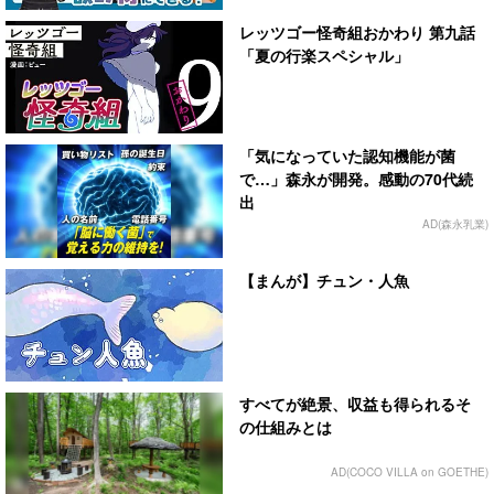
レッツゴー怪奇組おかわり 第九話
「夏の行楽スペシャル」
「気になっていた認知機能が菌
で…」森永が開発。感動の70代続
出
AD(森永乳業)
【まんが】チュン・人魚
すべてが絶景、収益も得られるそ
の仕組みとは
AD(COCO VILLA on GOETHE)