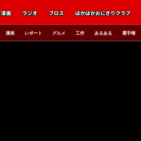
マ漫画
ラジオ
ブロス
ほかほかおにぎりクラブ
漫画
レポート
グルメ
工作
あるある
選手権