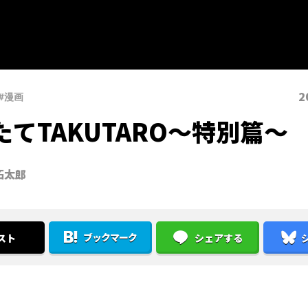
2
#漫画
たてTAKUTARO～特別篇～
拓太郎
ブックマーク
スト
シェアする