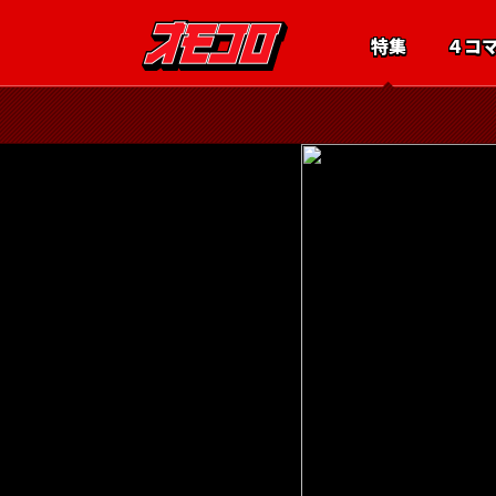
特集
４コ