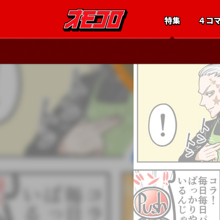
特集
４コ