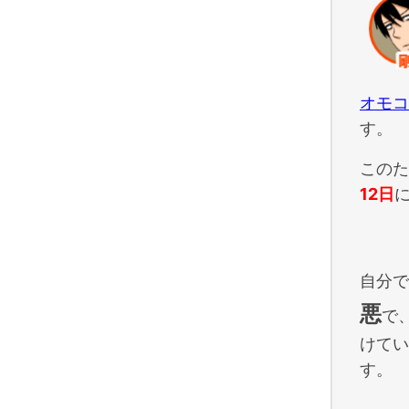
オモコ
す。
このた
12日
自分で
悪
で
けてい
す。