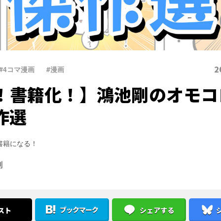
2
#4コマ漫画
、
#漫画
！書籍化！】鴻池剛のオモコ
作選
書籍になる！
剛
ブックマーク
スト
シェアする