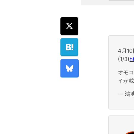
4月1
(1/3)
h
オモコ
イが
— 鴻池