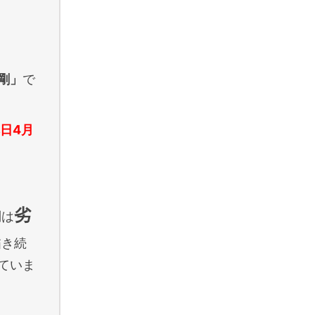
剛」
で
日4月
劣
判は
描き続
ていま