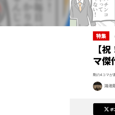
特集
【祝
マ傑
剛の4コマが
鴻池
ポ