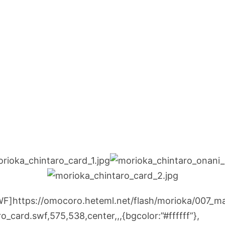
]https://omocoro.heteml.net/flash/morioka/007_ma
o_card.swf,575,538,center,,,{bgcolor:”#ffffff”},