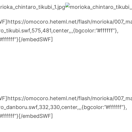
]https://omocoro.heteml.net/flash/morioka/007_ma
o_tikubi.swf,575,481,center,,,{bgcolor:”#ffffff”},
”#ffffff”}[/embedSWF]
]https://omocoro.heteml.net/flash/morioka/007_ma
o_danboru.swf,332,330,center,,,{bgcolor:”#ffffff”},
”#ffffff”}[/embedSWF]