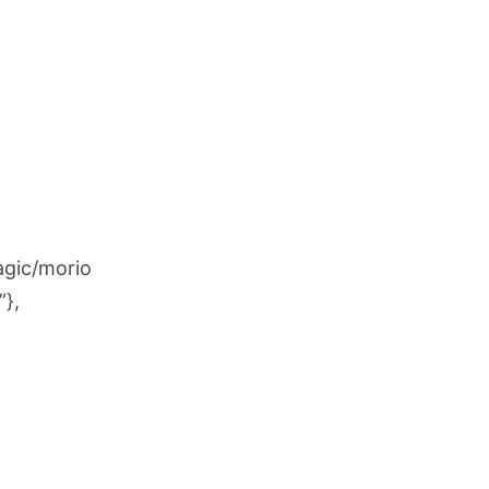
gic/morio
”},