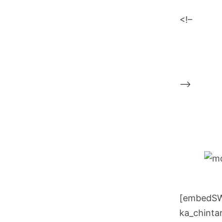
<!–
–>
[embedSWF
ka_chintar