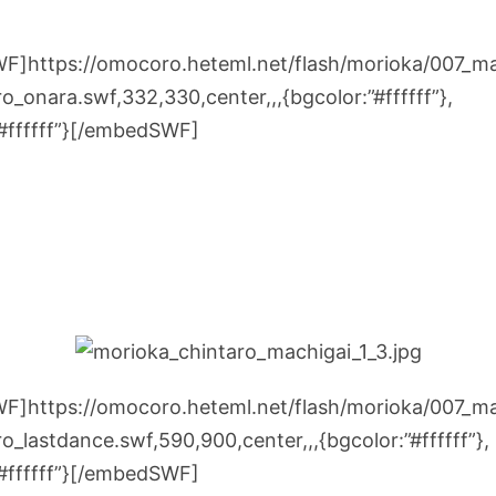
]https://omocoro.heteml.net/flash/morioka/007_ma
o_onara.swf,332,330,center,,,{bgcolor:”#ffffff”},
”#ffffff”}[/embedSWF]
]https://omocoro.heteml.net/flash/morioka/007_ma
o_lastdance.swf,590,900,center,,,{bgcolor:”#ffffff”},
”#ffffff”}[/embedSWF]