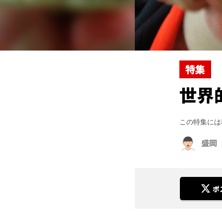
特集
世界
この特集には
盛岡
ポ