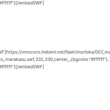
”#ffffff”}[/embedSWF]
]https://omocoro.heteml.net/flash/morioka/007_ma
o_marakasu.swf,332,330,center,,,{bgcolor:”#ffffff”},
”#ffffff”}[/embedSWF]