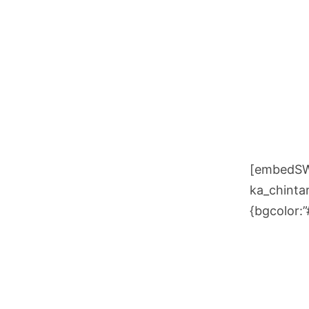
[embedSWF
ka_chintar
{bgcolor: