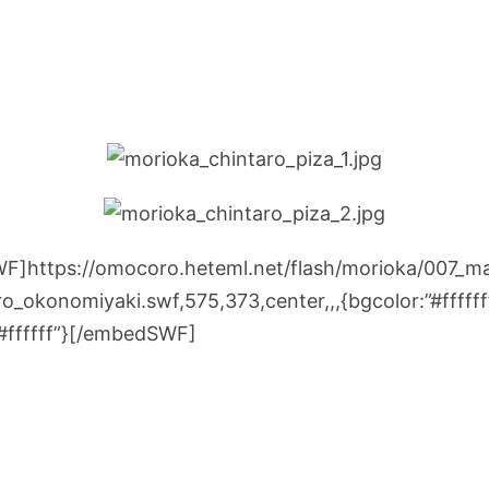
]https://omocoro.heteml.net/flash/morioka/007_ma
o_okonomiyaki.swf,575,373,center,,,{bgcolor:”#ffffff
”#ffffff”}[/embedSWF]