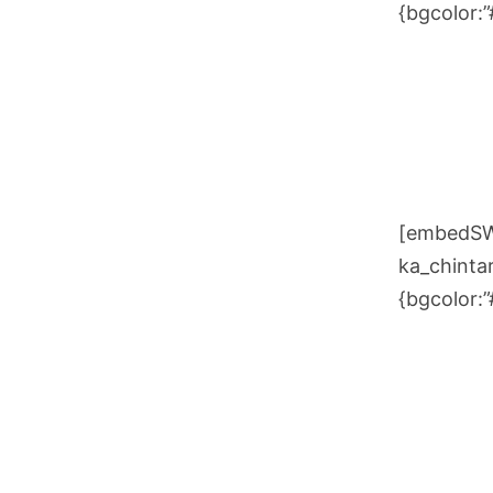
{bgcolor:
[embedSWF
ka_chintar
{bgcolor: