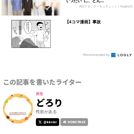
てつだい”に、どん...
AD(アタック・キュキュット｜Hugkum)
【4コマ漫画】事故
Recommended by
この記事を書いたライター
男性
どろり
性欲がある
@kkrmr
HOME PAGE