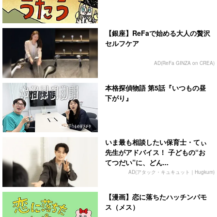
【銀座】ReFaで始める大人の贅沢
セルフケア
AD(ReFa GINZA on CREA)
本格探偵物語 第5話『いつもの昼
下がり』
いま最も相談したい保育士・てぃ
先生がアドバイス！ 子どもの“お
てつだい”に、どん...
AD(アタック・キュキュット｜Hugkum)
【漫画】恋に落ちたハッチンパモ
ス（メス）