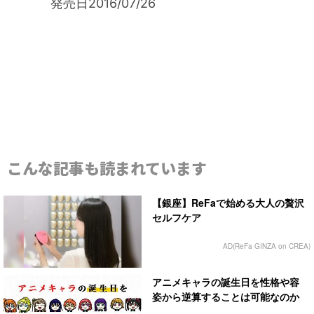
発売日
2016/07/26
こんな記事も読まれています
【銀座】ReFaで始める大人の贅沢
セルフケア
AD(ReFa GINZA on CREA)
アニメキャラの誕生日を性格や容
姿から逆算することは可能なのか