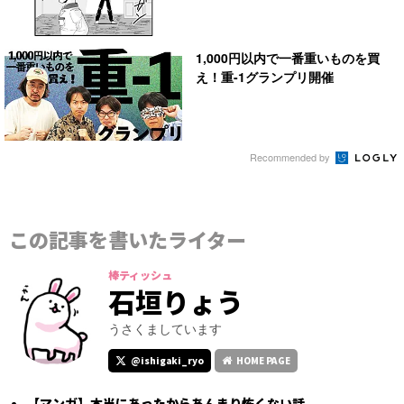
1,000円以内で一番重いものを買
え！重-1グランプリ開催
Recommended by
この記事を書いたライター
棒ティッシュ
石垣りょう
うさくましています
@ishigaki_ryo
HOME PAGE
【マンガ】本当にあったからあんまり怖くない話