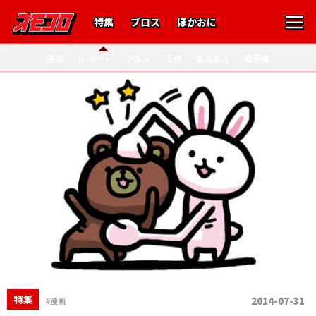
特集
ブロス
ほかおに
漫画
レポート
グルメ
工作
あるある
選手権
特集
2014-07-31
#漫画