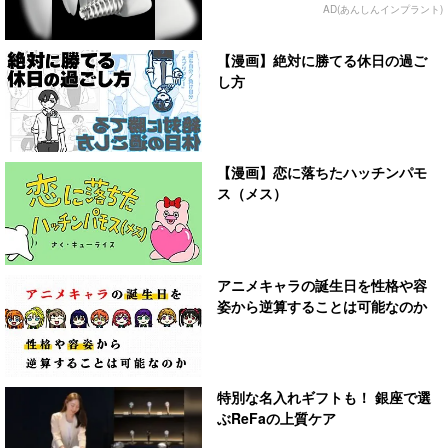
AD(あんしんインプラント)
【漫画】絶対に勝てる休日の過ご
し方
【漫画】恋に落ちたハッチンパモ
ス（メス）
アニメキャラの誕生日を性格や容
姿から逆算することは可能なのか
特別な名入れギフトも！ 銀座で選
ぶReFaの上質ケア