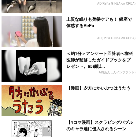
AD(ReFa GINZA on CREA)
上質な眠りも美髪ケアも！ 銀座で
体感するReFa
AD(ReFa GINZA on CREA)
＜約1分＞アンケート回答者へ歯科
医師が監修したガイドブックをプ
レゼント。65歳以...
AD(あんしんインプラント)
【漫画】夕方にかいぶつはうたう
【4コマ漫画】スクラビングバブル
のキャラ達に侵入されるシーン