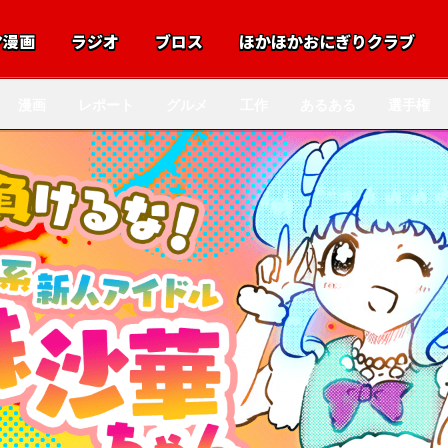
マ漫画
ラジオ
ブロス
ほかほかおにぎりクラブ
漫画
レポート
グルメ
工作
あるある
選手権