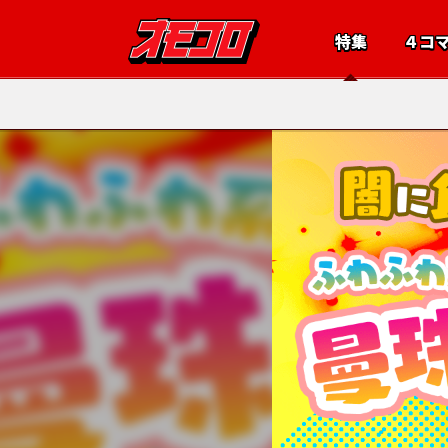
特集
４コ