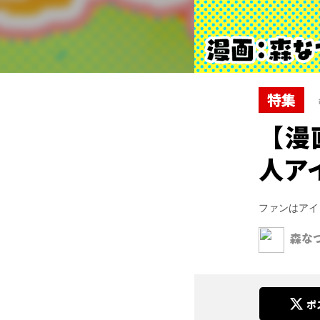
特集
【漫
人ア
ファンはアイ
森な
ポ