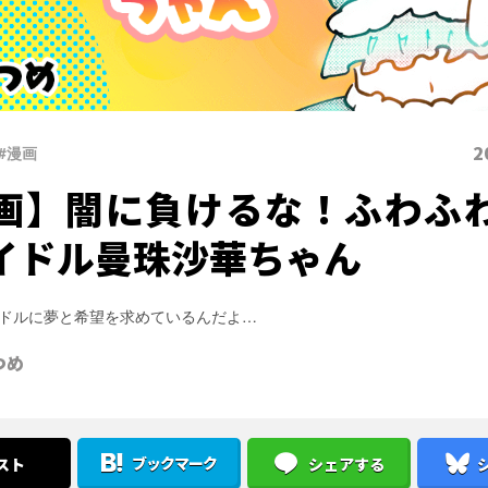
2
#漫画
画】闇に負けるな！ふわふ
イドル曼珠沙華ちゃん
ドルに夢と希望を求めているんだよ…
つめ
ブックマーク
スト
シェアする