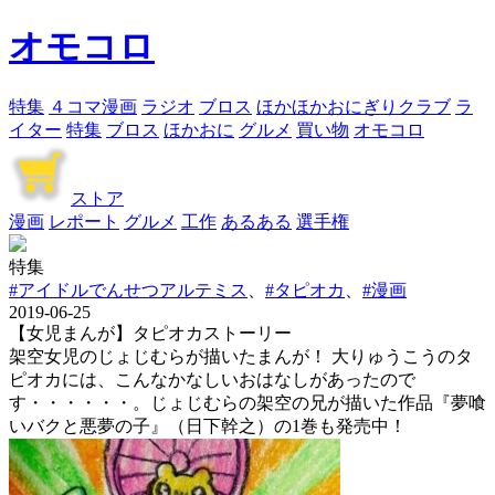
オモコロ
特集
４コマ漫画
ラジオ
ブロス
ほかほかおにぎりクラブ
ラ
イター
特集
ブロス
ほかおに
グルメ
買い物
オモコロ
ストア
漫画
レポート
グルメ
工作
あるある
選手権
特集
#アイドルでんせつアルテミス
、
#タピオカ
、
#漫画
2019-06-25
【女児まんが】タピオカストーリー
架空女児のじょじむらが描いたまんが！ 大りゅうこうのタ
ピオカには、こんなかなしいおはなしがあったので
す・・・・・・。じょじむらの架空の兄が描いた作品『夢喰
いバクと悪夢の子』（日下幹之）の1巻も発売中！