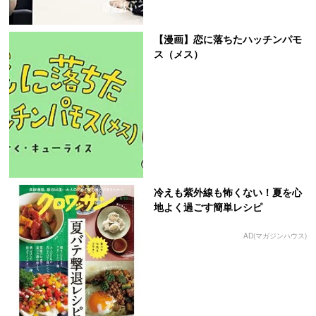
【漫画】恋に落ちたハッチンパモ
ス（メス）
冷えも紫外線も怖くない！夏を心
地よく過ごす簡単レシピ
AD(マガジンハウス)