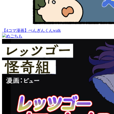
【4コマ漫画】ぺんぎんくんwalk
めごちも