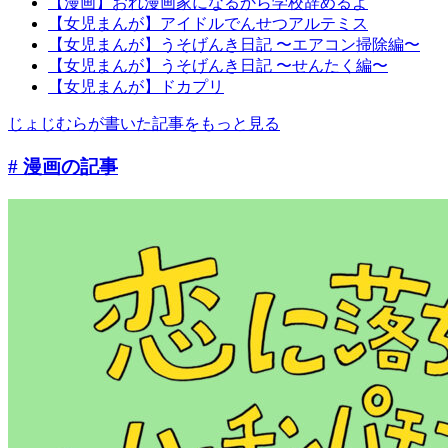
【漫画】おれ漫画家になるから学校辞めるよ
【女児まんが】アイドルでんせつアルテミス
【女児まんが】うそげんき日記 〜エアコン掃除編〜
【女児まんが】うそげんき日記 〜せんたく編〜
【女児まんが】ドカプリ
じょじむらが書いた記事をもっと見る
# 漫画
の記事