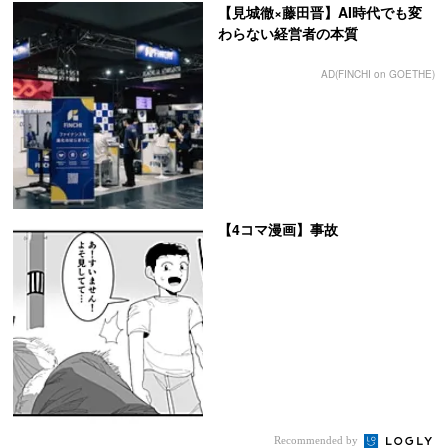
【見城徹×藤田晋】AI時代でも変
わらない経営者の本質
AD(FINCHI on GOETHE)
【4コマ漫画】事故
Recommended by