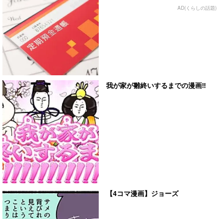
AD(くらしの話題)
我が家が雛終いするまでの漫画‼︎
【4コマ漫画】ジョーズ