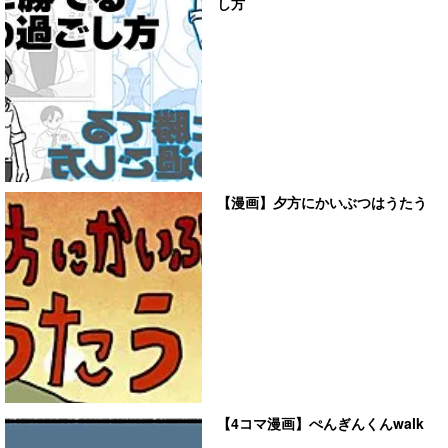
し方
【漫画】夕方にかいぶつはうたう
【4コマ漫画】ぺんぎんくんwalk