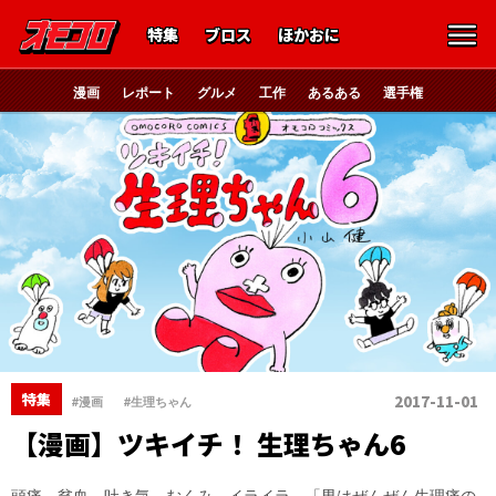
特集
ブロス
ほかおに
漫画
レポート
グルメ
工作
あるある
選手権
、
特集
2017-11-01
#漫画
#生理ちゃん
【漫画】ツキイチ！ 生理ちゃん6
頭痛、貧血、吐き気、むくみ、イライラ。「男はぜんぜん生理痛の