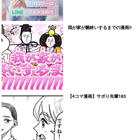
我が家が雛終いするまでの漫画‼︎
【4コマ漫画】サボり先輩183