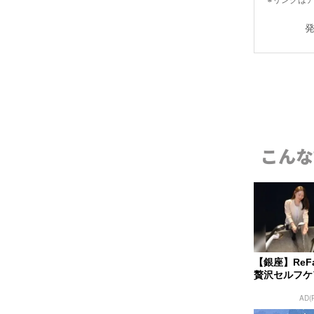
こんな
【銀座】Re
贅沢セルフケ
AD(