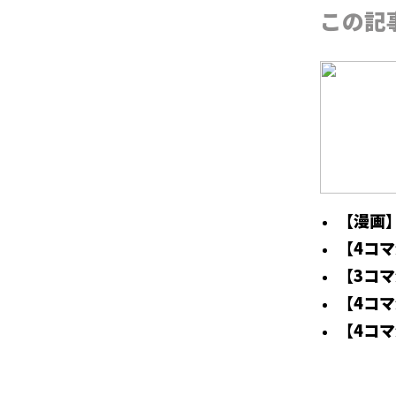
この記
【漫画
【4コ
【3コ
【4コ
【4コ