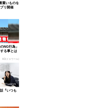
一番重いものを
ンプリ開催
のNG行為」
得する事とは
AD(イエウール)
5話『いつも