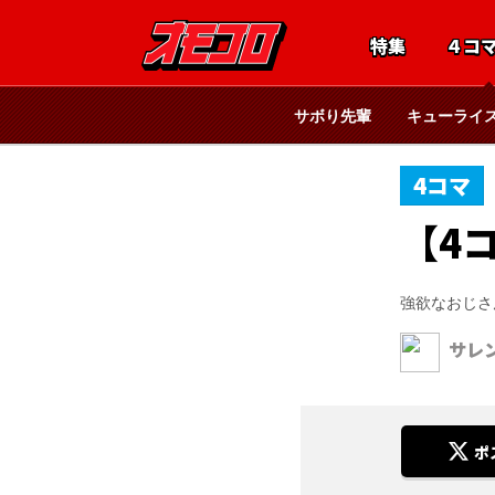
特集
４コ
サボり先輩
キューライ
4コマ
【4
強欲なおじさ
サレ
ポ