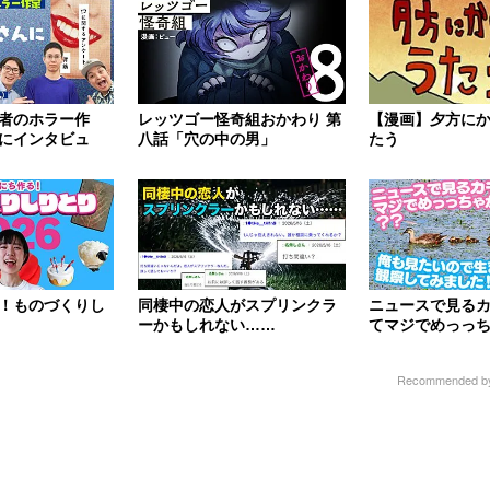
者のホラー作
レッツゴー怪奇組おかわり 第
【漫画】夕方に
にインタビュ
八話「穴の中の男」
たう
（かまど、みく
！ものづくりし
同棲中の恋人がスプリンクラ
ニュースで見る
ーかもしれない……
てマジでめっっ
ない？？ 俺も見
ま...
Recommended 