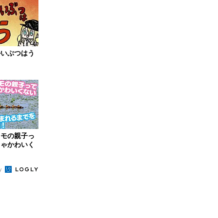
かいぶつはう
カモの親子っ
ちゃかわいく
たいので生
by