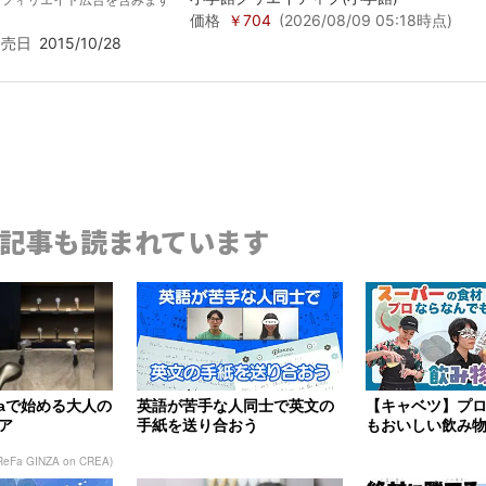
価格
￥704
(2026/08/09 05:18時点)
発売日
2015/10/28
記事も読まれています
Faで始める大人の
英語が苦手な人同士で英文の
【キャベツ】プ
ア
手紙を送り合おう
もおいしい飲み
【くさや】
ReFa GINZA on CREA)