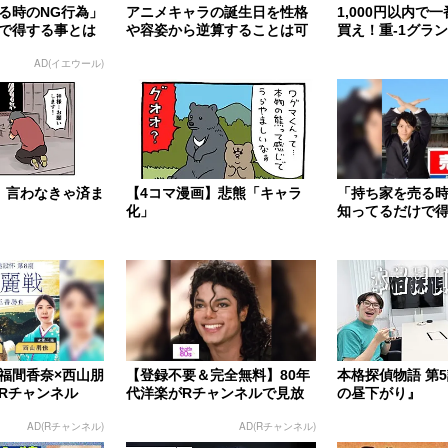
る時のNG行為」
アニメキャラの誕生日を性格
1,000円以内で
で得する事とは
や容姿から逆算することは可
買え！重-1グラ
能なのか
AD(イエウール)
】言わなきゃ済ま
【4コマ漫画】悲熊「キャラ
「持ち家を売る時
化」
知ってるだけで
福間香奈×西山朋
【登録不要＆完全無料】80年
本格探偵物語 第
Rチャンネル
代洋楽がRチャンネルで見放
の昼下がり』
題
AD(Rチャンネル)
AD(Rチャンネル)