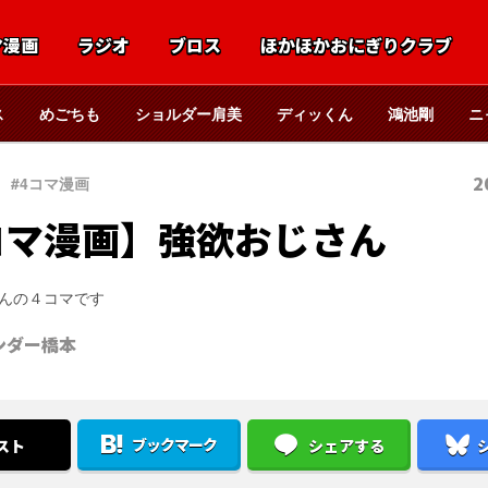
マ漫画
ラジオ
ブロス
ほかほかおにぎりクラブ
ス
めごちも
ショルダー肩美
ディッくん
鴻池剛
ニ
2
#4コマ漫画
コマ漫画】強欲おじさん
んの４コマです
ンダー橋本
ブックマーク
スト
シェアする