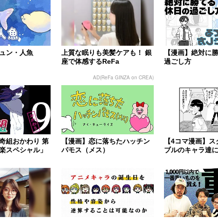
ュン・人魚
上質な眠りも美髪ケアも！ 銀
【漫画】絶対に
座で体感するReFa
過ごし方
AD(ReFa GINZA on CREA)
奇組おかわり 第
【漫画】恋に落ちたハッチン
【4コマ漫画】ス
楽スペシャル」
パモス（メス）
ブルのキャラ達
シーン