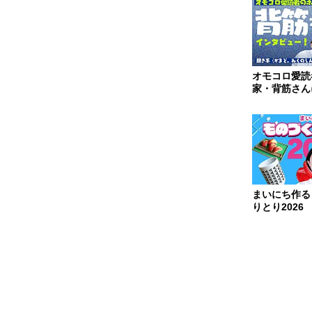
オモコロ愛読
家・背筋さん
ー！ 聞き手
のしん...
まいにち作る
りとり2026