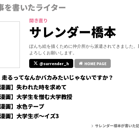
事を書いたライター
開き直り
サレンダー橋本
ぽんち絵を描くために仲介所から派遣されてきました。
よろしくお願いします。
@surrender_h
HOME PAGE
】走るってなんかバカみたいじゃないですか？
マ漫画】失われた時を求めて
マ漫画】大学生を憎む大学教授
マ漫画】水色テープ
マ漫画】大学生ボ～イズ3
サレンダー橋本が書いた