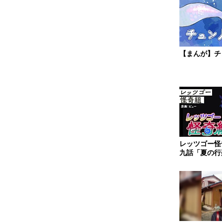
【まんが】チ
レッツゴー怪
九話「夏の行