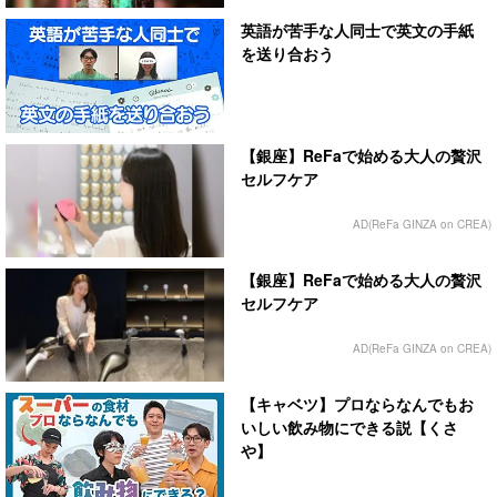
英語が苦手な人同士で英文の手紙
を送り合おう
【銀座】ReFaで始める大人の贅沢
セルフケア
AD(ReFa GINZA on CREA)
【銀座】ReFaで始める大人の贅沢
セルフケア
AD(ReFa GINZA on CREA)
【キャベツ】プロならなんでもお
いしい飲み物にできる説【くさ
や】