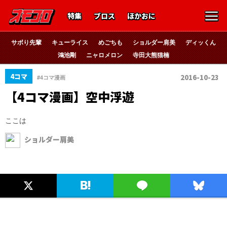
特集
ブロス
ほかおに
サボり先輩
キューライス
めごちも
ショルダー肩美
ディッくん
鴻池剛
ニャロメロン
寺田大熊猫楠
4コマ
2016-10-23
#4コマ漫画
【4コマ漫画】空中浮遊
ここは
ショルダー肩美