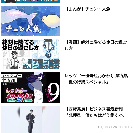
【まんが】チュン・人魚
【漫画】絶対に勝てる休日の過ご
し方
レッツゴー怪奇組おかわり 第九話
「夏の行楽スペシャル」
【西野亮廣】ビジネス書最新刊
『北極星 僕たちはどう働くか』
AD(FINCHI on GOETHE)