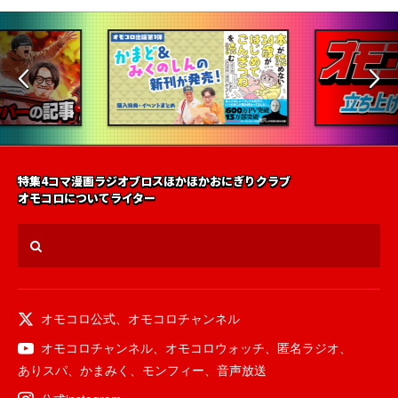
特集
4コマ漫画
ラジオ
ブロス
ほかほかおにぎりクラブ
オモコロについて
ライター
オモコロ公式
、
オモコロチャンネル
オモコロチャンネル
、
オモコロウォッチ
、
匿名ラジオ
、
ありスパ
、
かまみく
、
モンフィー
、
音声放送