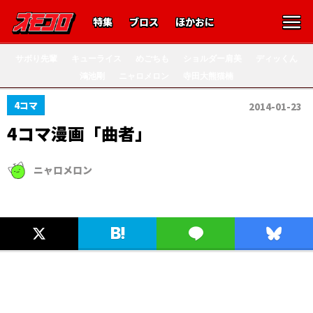
特集
ブロス
ほかおに
サボり先輩
キューライス
めごちも
ショルダー肩美
ディッくん
鴻池剛
ニャロメロン
寺田大熊猫楠
4コマ
2014-01-23
4コマ漫画「曲者」
ニャロメロン