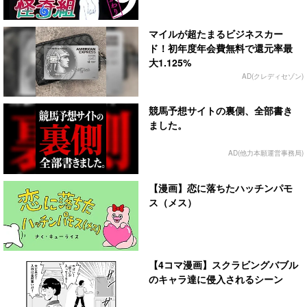
マイルが超たまるビジネスカー
ド！初年度年会費無料で還元率最
大1.125%
AD(クレディセゾン)
競馬予想サイトの裏側、全部書き
ました。
AD(他力本願運営事務局)
【漫画】恋に落ちたハッチンパモ
ス（メス）
【4コマ漫画】スクラビングバブル
のキャラ達に侵入されるシーン