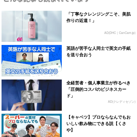
「丁寧なクレンジングこそ、美肌
作りの近道！」
AD(DHC｜CanCam.jp)
英語が苦手な人同士で英文の手紙
を送り合おう
全経営者・個人事業主が作るべき
「圧倒的コスパのビジネスカー
ド」
AD(クレディセゾン)
【キャベツ】プロならなんでもお
いしい飲み物にできる説【くさ
や】