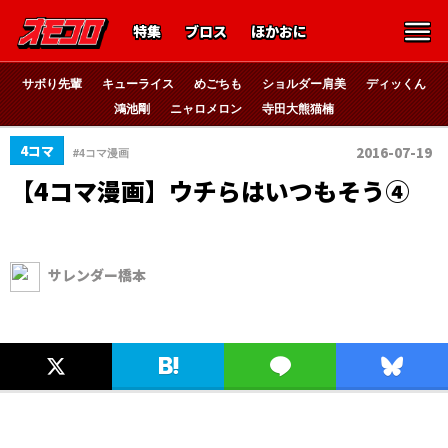
特集
ブロス
ほかおに
サボり先輩
キューライス
めごちも
ショルダー肩美
ディッくん
鴻池剛
ニャロメロン
寺田大熊猫楠
4コマ
2016-07-19
#4コマ漫画
【4コマ漫画】ウチらはいつもそう④
サレンダー橋本