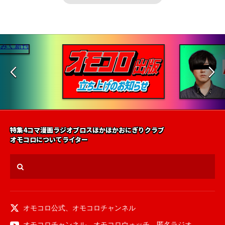
特集
4コマ漫画
ラジオ
ブロス
ほかほかおにぎりクラブ
オモコロについて
ライター
オモコロ公式
、
オモコロチャンネル
オモコロチャンネル
、
オモコロウォッチ
、
匿名ラジオ
、