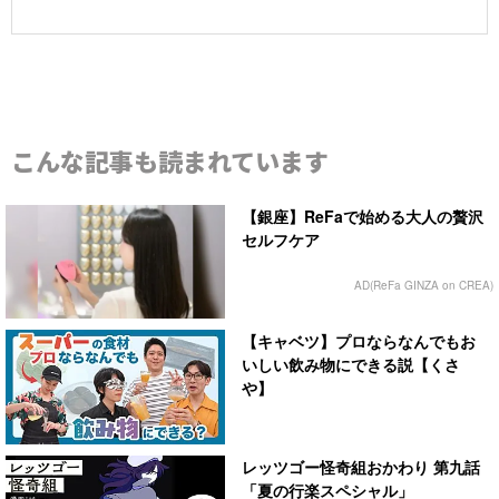
こんな記事も読まれています
【銀座】ReFaで始める大人の贅沢
セルフケア
AD(ReFa GINZA on CREA)
【キャベツ】プロならなんでもお
いしい飲み物にできる説【くさ
や】
レッツゴー怪奇組おかわり 第九話
「夏の行楽スペシャル」