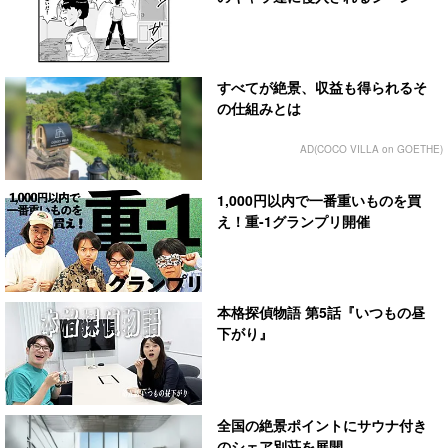
すべてが絶景、収益も得られるそ
の仕組みとは
AD(COCO VILLA on GOETHE)
1,000円以内で一番重いものを買
え！重-1グランプリ開催
本格探偵物語 第5話『いつもの昼
下がり』
全国の絶景ポイントにサウナ付き
のシェア別荘を展開