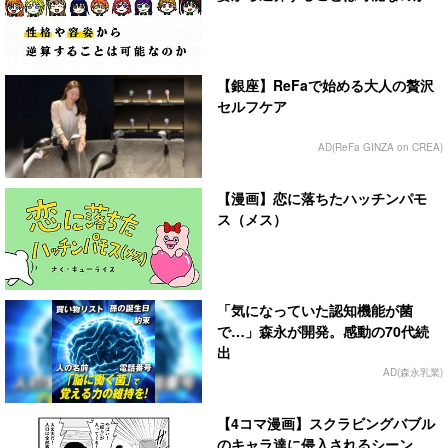
【銀座】ReFaで始める大人の贅沢
セルフケア
AD(ReFa GINZA on CREA)
【漫画】恋に落ちたハッチンパモ
ス（メス）
「気になっていた認知機能が菌
で…」森永が開発。感動の70代続
出
AD(森永乳業)
【4コマ漫画】スクラビングバブル
のキャラ達に侵入されるシーン