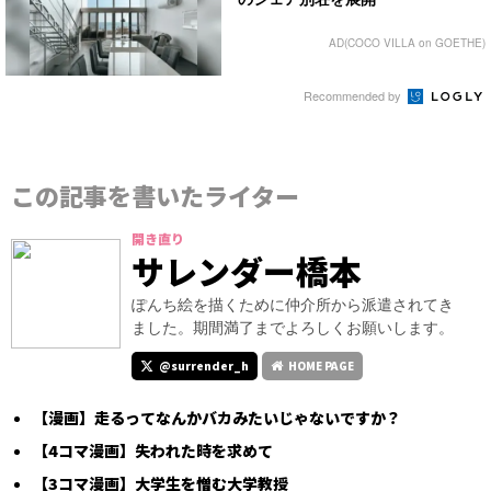
AD(COCO VILLA on GOETHE)
Recommended by
この記事を書いたライター
開き直り
サレンダー橋本
ぽんち絵を描くために仲介所から派遣されてき
ました。期間満了までよろしくお願いします。
@surrender_h
HOME PAGE
【漫画】走るってなんかバカみたいじゃないですか？
【4コマ漫画】失われた時を求めて
【3コマ漫画】大学生を憎む大学教授