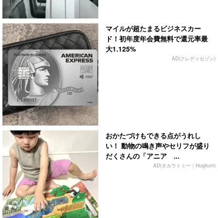
マイルが超たまるビジネスカー
ド！初年度年会費無料で還元率最
大1.125%
AD(クレディセゾン)
おかたづけもできる点がうれし
い！ 動物の鳴き声やセリフが盛り
だくさんの「アニア ...
AD(タカラトミー｜Hugkum)