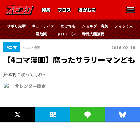
特集
ブロス
ほかおに
サボり先輩
キューライス
めごちも
ショルダー肩美
ディッくん
鴻池剛
ニャロメロン
寺田大熊猫楠
4コマ
2016-02-16
#4コマ漫画
【4コマ漫画】腐ったサラリーマンども
具体的に歌ってくれ～
サレンダー橋本