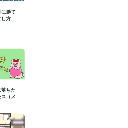
対に勝て
ごし方
に落ちた
モス（メ