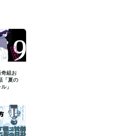
怪奇組お
話「夏の
ャル」