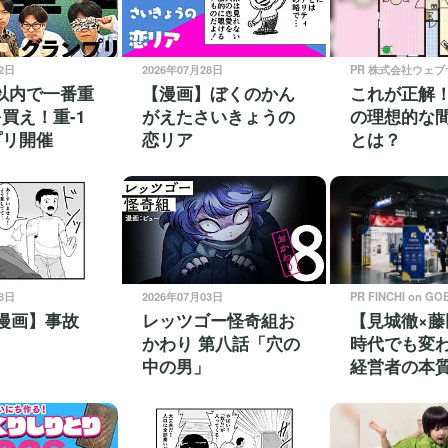
22日
2026年07月28日
PR 株式会社ウェ
0円以内で一番重
【漫画】ぼくのかん
これが正解
買え！重-1
がえたさいきょうの
の理想的な
プリ開催
恋リア
とは？
28日
2026年07月03日
PR FINCHI on GO
漫画】事故
レッツゴー怪奇組お
【見城徹×藤
かわり 第八話「穴の
時代でも変
中の男」
経営者の本