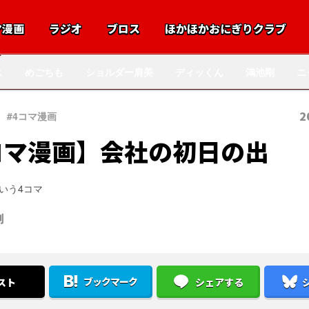
マ漫画
ラジオ
ブロス
ほかほかおにぎりクラブ
ス
めごちも
ショルダー肩美
ディッくん
鴻池剛
ニ
2
#4コマ漫画
コマ漫画】会社の初日の出
いう4コマ
剛
ブックマーク
スト
シェアする