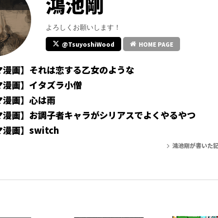
鴻池剛
よろしくお願いします！
@TsuyoshiWood
HOME PAGE
マ漫画】それは恋する乙女のような
マ漫画】イタズラ小僧
マ漫画】心は雨
マ漫画】お調子者キャラがシリアスでよくやるやつ
漫画】switch
鴻池剛が書いた