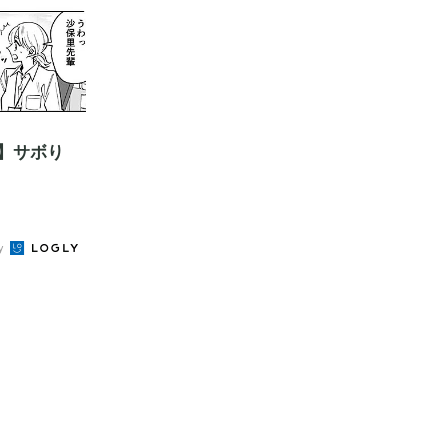
】サボり
by