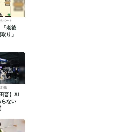
ブサポート
！「老後
間取り」
ETHE
田晋】AI
わらない
質