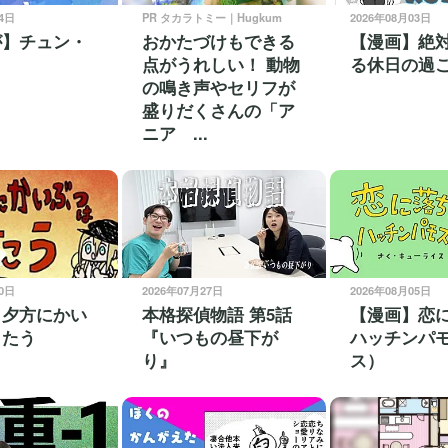
04日
PR タカラトミー｜Hugkum
2026年08月03日
が】チュン・
おかたづけもできる
【漫画】絶
点がうれしい！ 動物
る休日の過
の鳴き声やセリフが
盛りだくさんの「ア
ニア ...
30日
2026年07月27日
2026年08月05日
】夕方にかい
本格探偵物語 第5話
【漫画】恋
うたう
『いつもの昼下が
ハッチンパ
り』
ス）