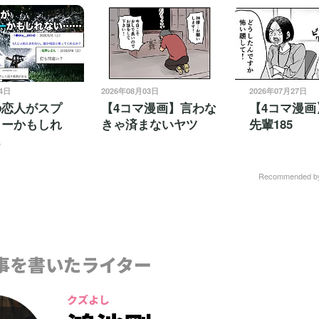
14日
2026年08月03日
2026年07月27日
の恋人がスプ
【4コマ漫画】言わな
【4コマ漫画
ラーかもしれ
きゃ済まないヤツ
先輩185
…
Recommended 
事を書いたライター
クズよし