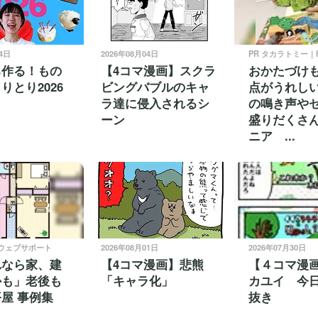
24日
2026年08月04日
PR タカラトミー｜H
ち作る！もの
【4コマ漫画】スクラ
おかたづけ
りとり2026
ビングバブルのキャ
点がうれしい
ラ達に侵入されるシ
の鳴き声や
ーン
盛りだくさ
ニア ...
社ウェブサポート
2026年08月01日
2026年07月30日
れなら家、建
【4コマ漫画】悲熊
【４コマ漫
かも」老後も
「キャラ化」
カユイ 今
屋 事例集
抜き