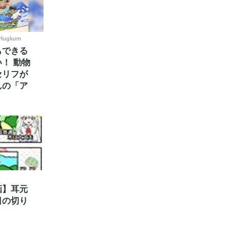
ugkum
もできる
！ 動物
セリフが
んの「ア
画】耳元
日の切り