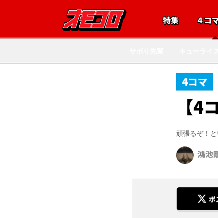
特集
４コ
サボり先輩
キューライ
4コマ
【4
頑張るぞ！と
鴻池
ポ