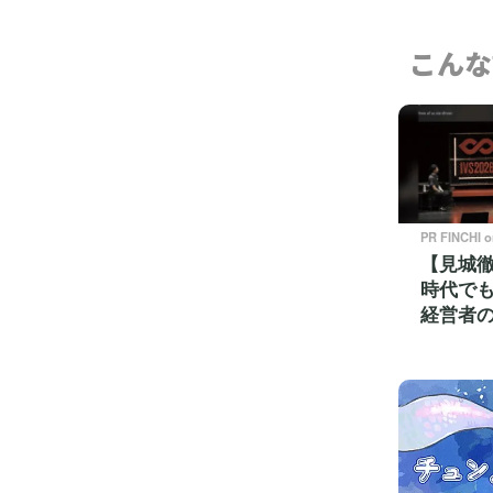
こんな
PR FINCHI 
【見城徹
時代で
経営者