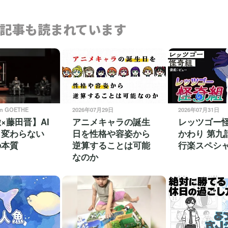
記事も読まれています
on GOETHE
2026年07月29日
2026年07月31日
×藤田晋】AI
アニメキャラの誕生
レッツゴー
も変わらない
日を性格や容姿から
かわり 第九
の本質
逆算することは可能
行楽スペシ
なのか