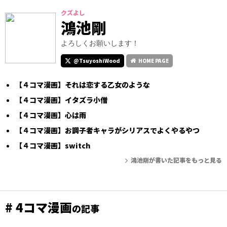
クズよし
鴻池剛
よろしくお願いします！
@TsuyoshiWood
HOME PAGE
【４コマ漫画】それは恋する乙女のような
【４コマ漫画】イタズラ小僧
【４コマ漫画】心は雨
【４コマ漫画】お調子者キャラがシリアスでよくやるやつ
【４コマ漫画】switch
鴻池剛が書いた記事をもっと見る
# 4コマ漫画
の記事