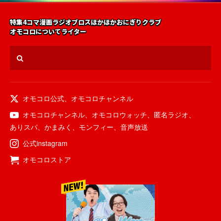
特集
4コマ漫画
ラジオ
ブロス
ほかほかおにぎりクラブ
オモコロについて
ライター
オモコロ公式
、
オモコロチャンネル
オモコロチャンネル
、
オモコロウォッチ
、
匿名ラジオ
、
ありスパ
、
かまみく
、
モンフィー
、
音声放送
公式instagram
オモコロストア