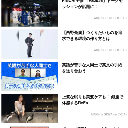
FINCHI主催「IVS2026」トークセ
ッションが話題に！
AD(FINCHI on GOETHE)
【西野亮廣】つくりたいものを追
求できる環境の作り方とは
AD(FINCHI on GOETHE)
英語が苦手な人同士で英文の手紙
を送り合おう
上質な眠りも美髪ケアも！ 銀座で
体感するReFa
AD(ReFa GINZA on CREA)