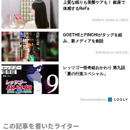
上質な眠りも美髪ケアも！ 銀座で
体感するReFa
AD(ReFa GINZA on CREA)
GOETHEとFINCHIがタッグを組
み、新メディアを創設
AD(FINCHI on GOETHE)
レッツゴー怪奇組おかわり 第九話
「夏の行楽スペシャル」
Recommended by
この記事を書いたライター