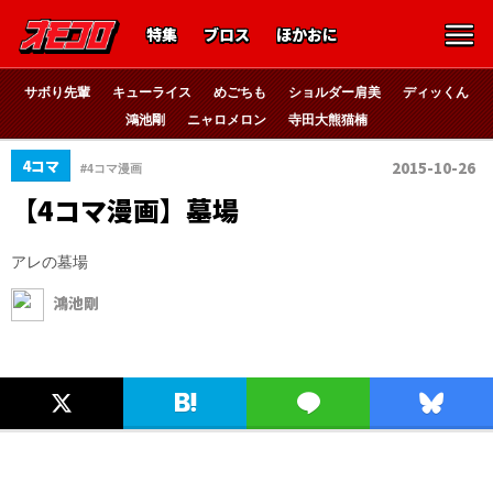
特集
ブロス
ほかおに
サボり先輩
キューライス
めごちも
ショルダー肩美
ディッくん
鴻池剛
ニャロメロン
寺田大熊猫楠
4コマ
2015-10-26
#4コマ漫画
【4コマ漫画】墓場
アレの墓場
鴻池剛