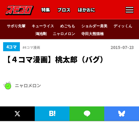
特集
ブロス
ほかおに
サボり先輩
キューライス
めごちも
ショルダー肩美
ディッくん
鴻池剛
ニャロメロン
寺田大熊猫楠
4コマ
2015-07-23
#4コマ漫画
【４コマ漫画】桃太郎（バグ）
ニャロメロン