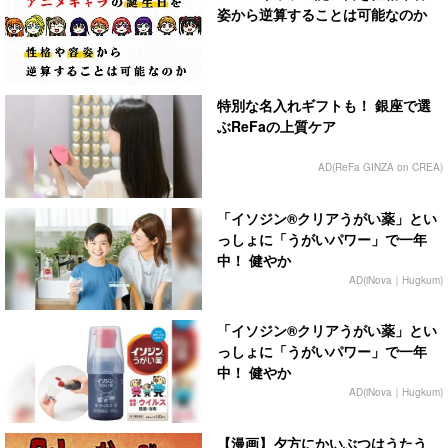
姿から逆算することは可能なのか
特別な名入れギフトも！ 銀座で選
ぶReFaの上質ケア
AD(ReFa GINZA on CREA)
「イソジン®クリアうがい薬」とい
っしょに「うがいパワー」で一年
中！ 健やか
AD(iNova｜Hugkum)
「イソジン®クリアうがい薬」とい
っしょに「うがいパワー」で一年
中！ 健やか
AD(iNova｜Hugkum)
【漫画】夕方にかいぶつはうたう