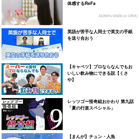
体感するReFa
AD(ReFa GINZA on CREA)
英語が苦手な人同士で英文の手紙
を送り合おう
【キャベツ】プロならなんでもお
いしい飲み物にできる説【くさ
や】
レッツゴー怪奇組おかわり 第九話
「夏の行楽スペシャル」
【まんが】チュン・人魚