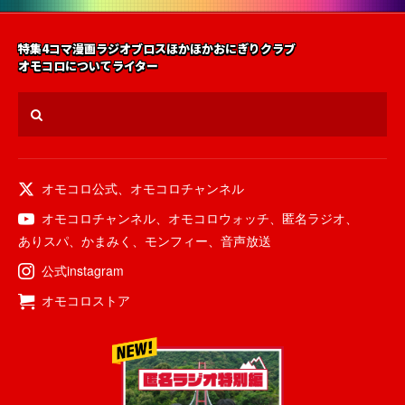
特集
4コマ漫画
ラジオ
ブロス
ほかほかおにぎりクラブ
オモコロについて
ライター
オモコロ公式
、
オモコロチャンネル
オモコロチャンネル
、
オモコロウォッチ
、
匿名ラジオ
、
ありスパ
、
かまみく
、
モンフィー
、
音声放送
公式instagram
オモコロストア