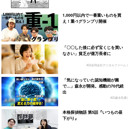
1,000円以内で一番重いものを買
え！重-1グランプリ開催
「〇〇した後に必ず宝くじを買い
なさい」貧乏が億万長者に
AD(合同会社デジタルファーム )
「気になっていた認知機能が菌
で…」森永が開発。感動の70代続
出
AD(森永乳業)
本格探偵物語 第5話『いつもの昼
下がり』