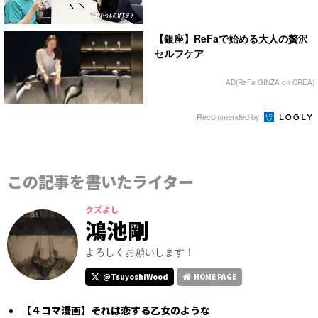
【銀座】ReFaで始める大人の贅沢
セルフケア
AD(ReFa GINZA on CREA)
Recommended by
この記事を書いたライター
クズよし
鴻池剛
よろしくお願いします！
@TsuyoshiWood
HOME PAGE
【４コマ漫画】それは恋する乙女のような