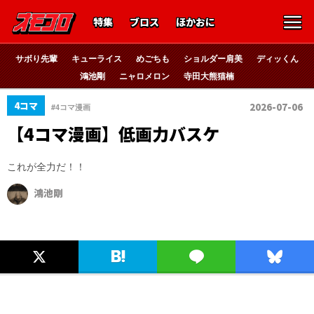
特集
ブロス
ほかおに
サボり先輩
キューライス
めごちも
ショルダー肩美
ディッくん
鴻池剛
ニャロメロン
寺田大熊猫楠
4コマ
2026-07-06
#4コマ漫画
【4コマ漫画】低画力バスケ
これが全力だ！！
鴻池剛