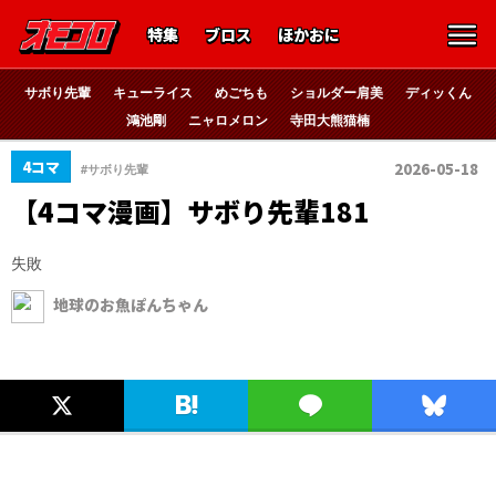
特集
ブロス
ほかおに
サボり先輩
キューライス
めごちも
ショルダー肩美
ディッくん
鴻池剛
ニャロメロン
寺田大熊猫楠
4コマ
2026-05-18
#サボり先輩
【4コマ漫画】サボり先輩181
失敗
地球のお魚ぽんちゃん