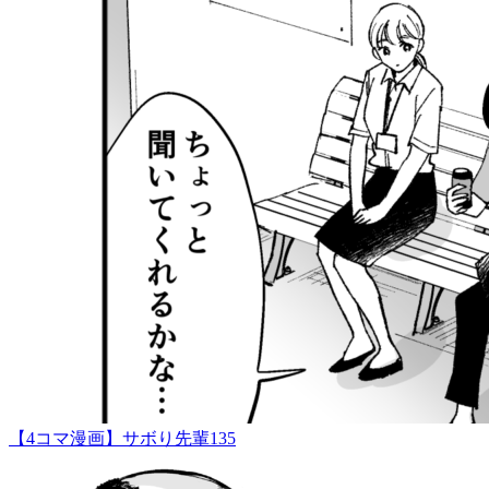
【4コマ漫画】サボり先輩135