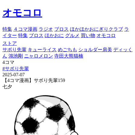
オモコロ
特集
４コマ漫画
ラジオ
ブロス
ほかほかおにぎりクラブ
ラ
イター
特集
ブロス
ほかおに
グルメ
買い物
オモコロ
ストア
サボり先輩
キューライス
めごちも
ショルダー肩美
ディッく
ん
鴻池剛
ニャロメロン
寺田大熊猫楠
4コマ
#サボり先輩
2025-07-07
【4コマ漫画】サボり先輩159
七夕