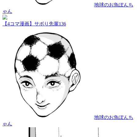
地球のお魚ぽんち
ゃん
【4コマ漫画】サボり先輩136
地球のお魚ぽんち
ゃん