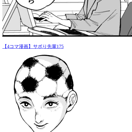
【4コマ漫画】サボり先輩175