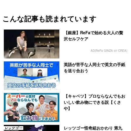
こんな記事も読まれています
【銀座】ReFaで始める大人の贅
沢セルフケア
AD(ReFa GINZA on CREA)
英語が苦手な人同士で英文の手紙
を送り合おう
【キャベツ】プロならなんでもお
いしい飲み物にできる説【くさ
や】
レッツゴー怪奇組おかわり 第九