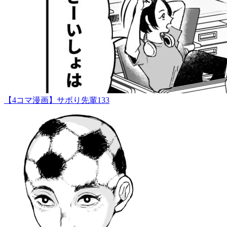
【4コマ漫画】サボり先輩133