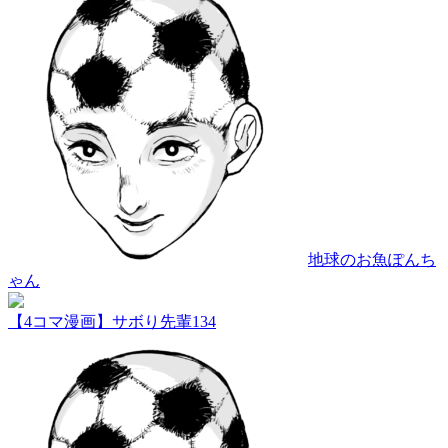
地球のお魚ぽんち
ゃん
【4コマ漫画】サボり先輩134