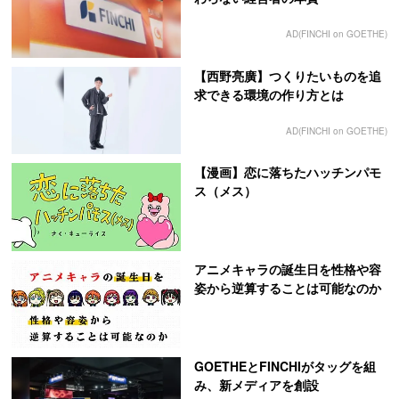
AD(FINCHI on GOETHE)
【西野亮廣】つくりたいものを追
求できる環境の作り方とは
AD(FINCHI on GOETHE)
【漫画】恋に落ちたハッチンパモ
ス（メス）
アニメキャラの誕生日を性格や容
姿から逆算することは可能なのか
GOETHEとFINCHIがタッグを組
み、新メディアを創設