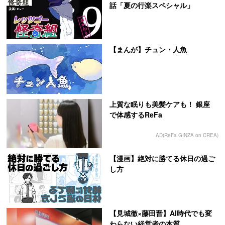
話「夏の行楽スペシャル」
【まんが】チュン・人魚
上質な眠りも美髪ケアも！ 銀座
で体感するReFa
AD(ReFa GINZA on CREA)
【漫画】絶対に勝てる休日の過ご
し方
【見城徹×藤田晋】AI時代でも変
わらない経営者の本質