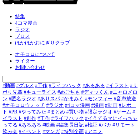
特集
4コマ漫画
ラジオ
ブロス
ほかほかおにぎりクラブ
オモコロについて
ライター
お問い合わせ
#動画
#グルメ
#工作
#ライフハック
#あるある
#イラスト
#サ
ボり先輩
#キューライス
#めごちも
#ディッくん
#ニャロメロ
ン
#匿名ラジオ
#ありスパ
#かまみく
#モンフィー
#音声放送
#オモコロウォッチ
#ラジオ
#4コマ漫画
#漫画
#動画
#レポー
ト
#PR
#やってみた
#まとめ
#買い物
#限定ラジオ
#ゲーム
#
イラスト
#創作
#工作
#ライフハック
#イうてるマにイっちゃ
ってる
#あるある
#映画
#編集長日記
#検証
#バカ
#リモート
飲み会
#イベント
#マンガ
#特別企画
#アニメ