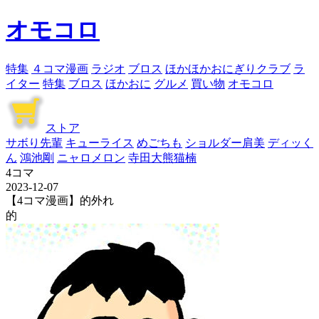
オモコロ
特集
４コマ漫画
ラジオ
ブロス
ほかほかおにぎりクラブ
ラ
イター
特集
ブロス
ほかおに
グルメ
買い物
オモコロ
ストア
サボり先輩
キューライス
めごちも
ショルダー肩美
ディッく
ん
鴻池剛
ニャロメロン
寺田大熊猫楠
4コマ
2023-12-07
【4コマ漫画】的外れ
的