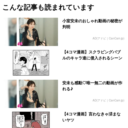
こんな記事も読まれています
小室安未のおしゃれ動画の秘密が
判明
AD(アドビ｜CanCam.jp)
【4コマ漫画】スクラビングバブ
ルのキャラ達に侵入されるシーン
安未も感動♡唯一無二の動画が作
れる♪
AD(アドビ｜CanCam.jp)
【4コマ漫画】言わなきゃ済まな
いヤツ