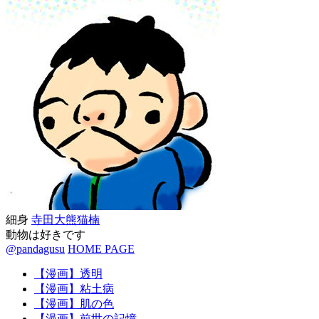
細身
寺田大熊猫楠
動物は好きです
@pandagusu
HOME PAGE
【漫画】透明
【漫画】粘土病
【漫画】肌の色
【漫画】前世の記憶