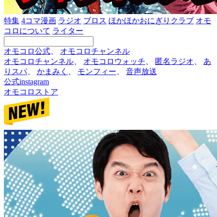
特集
4コマ漫画
ラジオ
ブロス
ほかほかおにぎりクラブ
オモ
コロについて
ライター
オモコロ公式
、
オモコロチャンネル
オモコロチャンネル
、
オモコロウォッチ
、
匿名ラジオ
、
あ
りスパ
、
かまみく
、
モンフィー
、
音声放送
公式instagram
オモコロストア