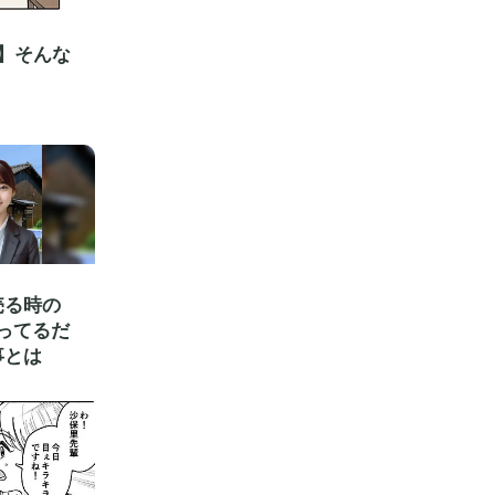
】そんな
売る時の
ってるだ
事とは