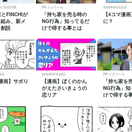
on GOETHE
PR イエウール
2026年06月22日
EとFINCHIが
「持ち家を売る時の
【4コマ漫画
を組み、新メ
NG行為」知ってるだ
に？
を創設
けで得する事とは
29日
2026年07月28日
PR イエウール
漫画】サボり
【漫画】ぼくのかん
「持ち家を
がえたさいきょうの
NG行為」知
恋リア
けで得する