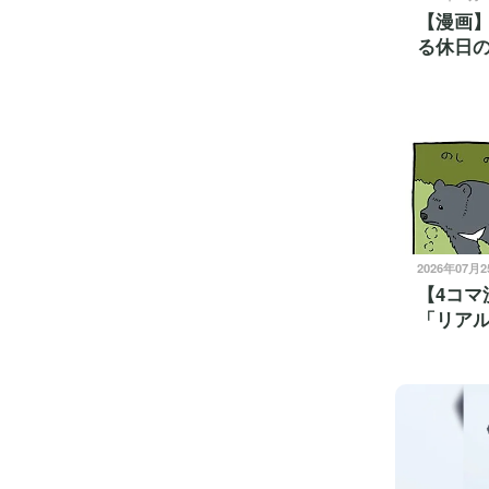
【漫画
る休日
2026年07月
【4コマ
「リア