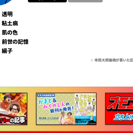
】透明
】粘土病
】肌の色
】前世の記憶
】絹子
寺田大熊猫楠が書いた