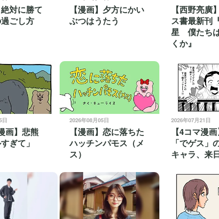
】絶対に勝て
【漫画】夕方にかい
【西野亮廣
の過ごし方
ぶつはうたう
ス書最新刊
星 僕たち
くか』
25日
2026年08月05日
2026年07月21日
漫画】悲熊
【漫画】恋に落ちた
【4コマ漫画
ルすぎて」
ハッチンパモス（メ
「でゲス」
ス）
キャラ、来