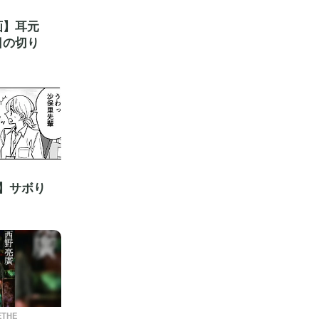
画】耳元
日の切り
】サボり
ETHE