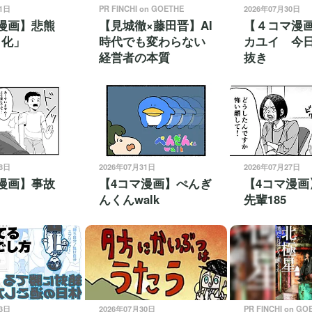
01日
PR FINCHI on GOETHE
2026年07月30日
漫画】悲熊
【見城徹×藤田晋】AI
【４コマ漫
ラ化」
時代でも変わらない
カユイ 今
経営者の本質
抜き
28日
2026年07月31日
2026年07月27日
漫画】事故
【4コマ漫画】ぺんぎ
【4コマ漫画
んくんwalk
先輩185
03日
2026年07月30日
PR FINCHI on GO