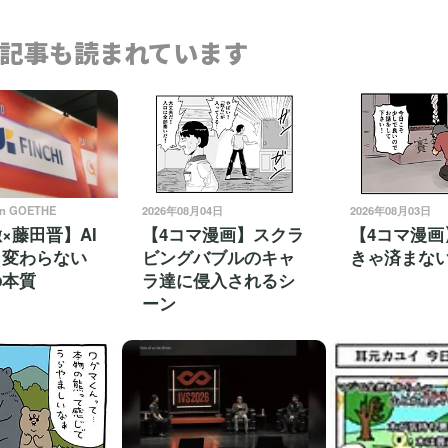
記事も読まれています
on GOETHE
2026年08月04日
2026年08月03日
×藤田晋】AI
【4コマ漫画】スクラ
【4コマ漫画
も変わらない
ビングバブルのキャ
きゃ済まな
の本質
ラ達に侵入されるシ
ーン