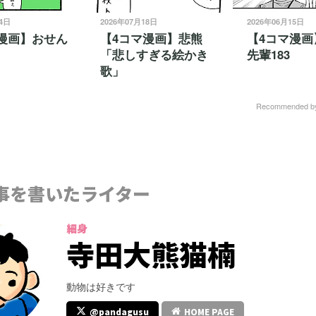
24日
2026年07月18日
2026年06月15日
漫画】おせん
【4コマ漫画】悲熊
【4コマ漫画
「悲しすぎる絵かき
先輩183
歌」
Recommended 
事を書いたライター
細身
寺田大熊猫楠
動物は好きです
@pandagusu
HOME PAGE