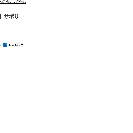
】サボり
by