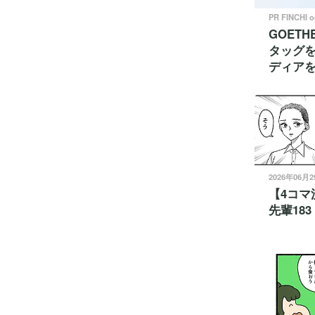
PR FINCHI 
GOETH
タッグ
ディア
2026年06月
【4コマ
先輩183