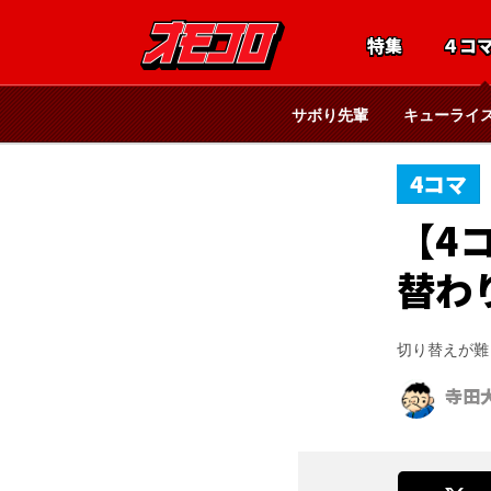
特集
４コ
サボり先輩
キューライ
4コマ
【4
替わ
切り替えが難
寺田