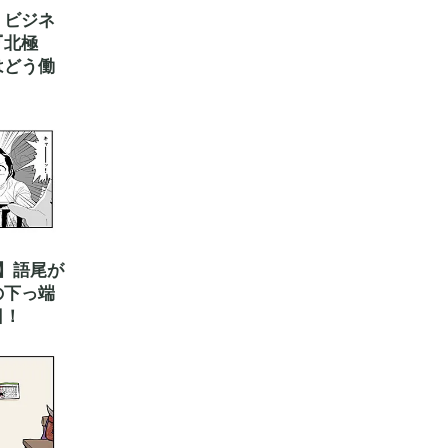
】ビジネ
『北極
はどう働
】語尾が
の下っ端
日！