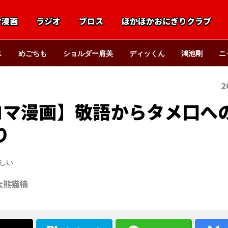
マ漫画
ラジオ
ブロス
ほかほかおにぎりクラブ
ス
めごちも
ショルダー肩美
ディッくん
鴻池剛
ニ
2
コマ漫画】敬語からタメ口へ
り
しい
大熊猫楠