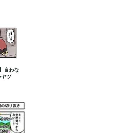
】言わな
いヤツ