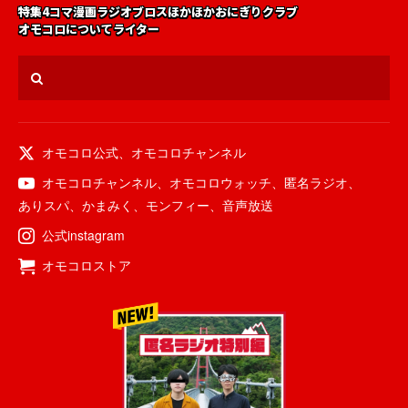
特集
4コマ漫画
ラジオ
ブロス
ほかほかおにぎりクラブ
オモコロについて
ライター
オモコロ公式
、
オモコロチャンネル
オモコロチャンネル
、
オモコロウォッチ
、
匿名ラジオ
、
ありスパ
、
かまみく
、
モンフィー
、
音声放送
公式instagram
オモコロストア