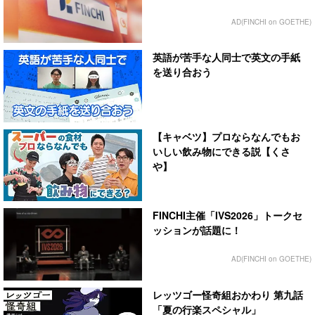
AD(FINCHI on GOETHE)
英語が苦手な人同士で英文の手紙
を送り合おう
【キャベツ】プロならなんでもお
いしい飲み物にできる説【くさ
や】
FINCHI主催「IVS2026」トークセ
ッションが話題に！
AD(FINCHI on GOETHE)
レッツゴー怪奇組おかわり 第九話
「夏の行楽スペシャル」