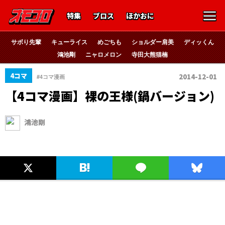
特集
ブロス
ほかおに
サボり先輩
キューライス
めごちも
ショルダー肩美
ディッくん
鴻池剛
ニャロメロン
寺田大熊猫楠
4コマ
2014-12-01
#4コマ漫画
【4コマ漫画】裸の王様(鍋バージョン)
鴻池剛