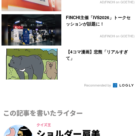
AD(FINCHI on GOETHE)
FINCHI主催「IVS2026」トークセ
ッションが話題に！
AD(FINCHI on GOETHE)
【4コマ漫画】悲熊「リアルすぎ
て」
Recommended by
この記事を書いたライター
クイズ王
ショルダー肩美