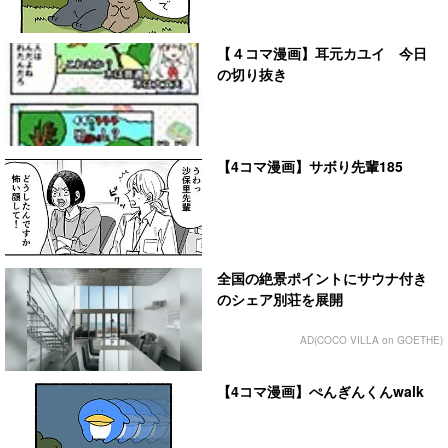
【４コマ漫画】耳元カユイ 今日
の切り抜き
【4コマ漫画】サボり先輩185
全国の絶景ポイントにサウナ付き
のシェア別荘を展開
AD(COCO VILLA on GOETHE)
【4コマ漫画】ぺんぎんくんwalk