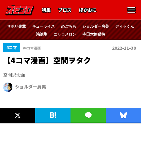
特集
ブロス
ほかおに
サボり先輩
キューライス
めごちも
ショルダー肩美
ディッくん
鴻池剛
ニャロメロン
寺田大熊猫楠
4コマ
2022-11-30
#4コマ漫画
【4コマ漫画】空間ヲタク
空間思念面
ショルダー肩美