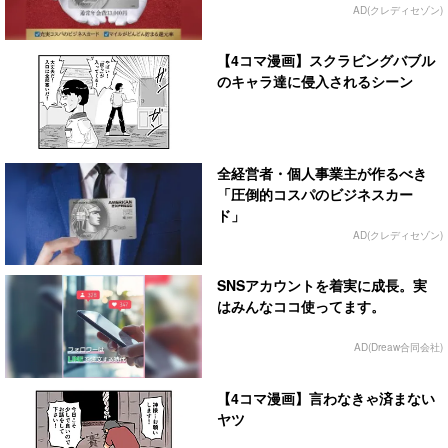
AD(クレディセゾン)
【4コマ漫画】スクラビングバブル
のキャラ達に侵入されるシーン
全経営者・個人事業主が作るべき
「圧倒的コスパのビジネスカー
ド」
AD(クレディセゾン)
SNSアカウントを着実に成長。実
はみんなココ使ってます。
AD(Dreaw合同会社)
【4コマ漫画】言わなきゃ済まない
ヤツ