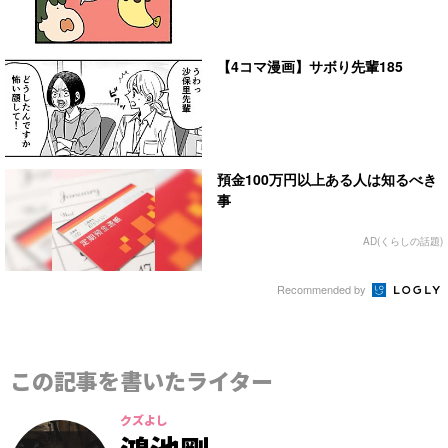
【4コマ漫画】サボり先輩185
預金100万円以上ある人は知るべき
事
AD(くらしの話題)
Recommended by
この記事を書いたライター
クズよし