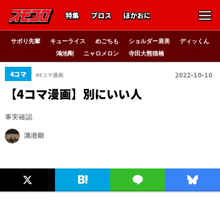
特集
ブロス
ほかおに
サボり先輩
キューライス
めごちも
ショルダー肩美
ディッくん
鴻池剛
ニャロメロン
寺田大熊猫楠
4コマ
2022-10-10
#4コマ漫画
【4コマ漫画】別にいい人
事実確認
鴻池剛