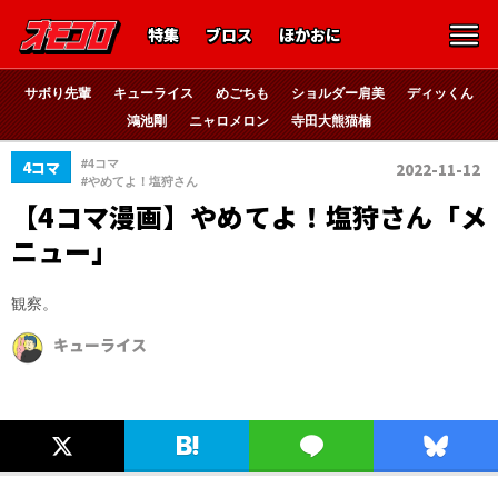
特集
ブロス
ほかおに
サボり先輩
キューライス
めごちも
ショルダー肩美
ディッくん
鴻池剛
ニャロメロン
寺田大熊猫楠
、
#4コマ
4コマ
2022-11-12
#やめてよ！塩狩さん
【4コマ漫画】やめてよ！塩狩さん「メ
ニュー」
観察。
キューライス