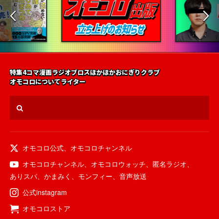
特集
4コマ漫画
ラジオ
ブロス
ほかほかおにぎりクラブ
オモコロについて
ライター
オモコロ公式
、
オモコロチャンネル
オモコロチャンネル
、
オモコロウォッチ
、
匿名ラジオ
、
ありスパ
、
かまみく
、
モンフィー
、
音声放送
公式instagram
オモコロストア