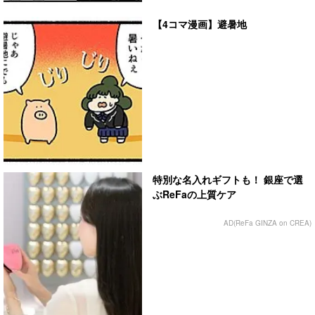
【4コマ漫画】避暑地
特別な名入れギフトも！ 銀座で選
ぶReFaの上質ケア
AD(ReFa GINZA on CREA)