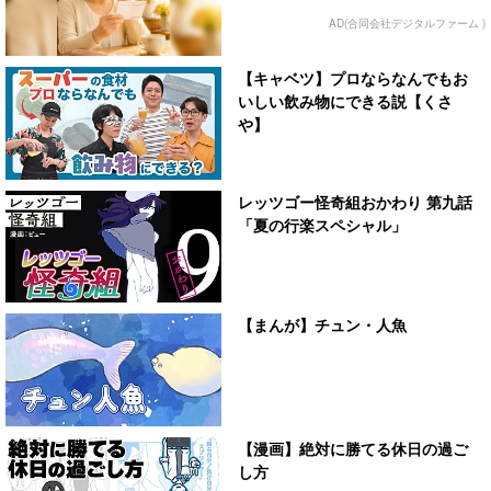
AD(合同会社デジタルファーム )
【キャベツ】プロならなんでもお
いしい飲み物にできる説【くさ
や】
レッツゴー怪奇組おかわり 第九話
「夏の行楽スペシャル」
【まんが】チュン・人魚
【漫画】絶対に勝てる休日の過ご
し方