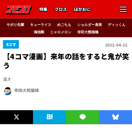
特集
ブロス
ほかおに
サボり先輩
キューライス
めごちも
ショルダー肩美
ディッくん
鴻池剛
ニャロメロン
寺田大熊猫楠
4コマ
2022-04-22
【4コマ漫画】来年の話をすると鬼が笑
う
漫才
寺田大熊猫楠