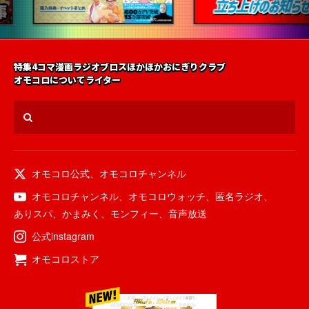
特集
4コマ漫画
ラジオ
ブロス
ほかほかおにぎりクラブ
オモコロについて
ライター
オモコロ公式
、
オモコロチャンネル
オモコロチャンネル
、
オモコロウォッチ
、
匿名ラジオ
、
ありスパ
、
かまみく
、
モンフィー
、
音声放送
公式instagram
オモコロストア