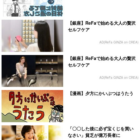
【銀座】ReFaで始める大人の贅沢
セルフケア
AD(ReFa GINZA on CREA)
【銀座】ReFaで始める大人の贅沢
セルフケア
AD(ReFa GINZA on CREA)
【漫画】夕方にかいぶつはうたう
「〇〇した後に必ず宝くじを買い
なさい」貧乏が億万長者に