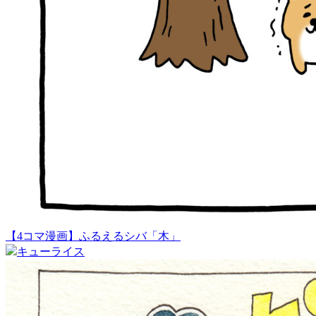
【4コマ漫画】ふるえるシバ「木」
キューライス