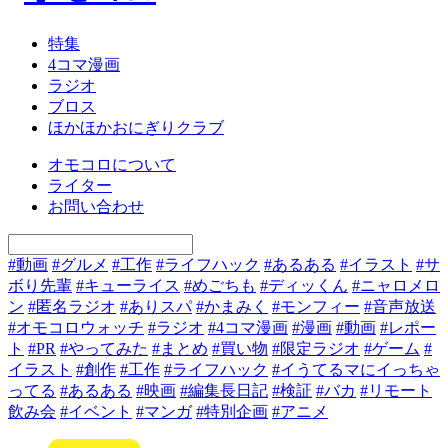
特集
4コマ漫画
ラジオ
ブロス
ほかほかおにぎりクラブ
オモコロについて
ライター
お問い合わせ
#動画
#グルメ
#工作
#ライフハック
#あるある
#イラスト
#サ
ボり先輩
#キューライス
#めごちも
#ディッくん
#ニャロメロ
ン
#匿名ラジオ
#ありスパ
#かまみく
#モンフィー
#音声放送
#オモコロウォッチ
#ラジオ
#4コマ漫画
#漫画
#動画
#レポー
ト
#PR
#やってみた
#まとめ
#買い物
#限定ラジオ
#ゲーム
#
イラスト
#創作
#工作
#ライフハック
#イうてるマにイっちゃ
ってる
#あるある
#映画
#編集長日記
#検証
#バカ
#リモート
飲み会
#イベント
#マンガ
#特別企画
#アニメ