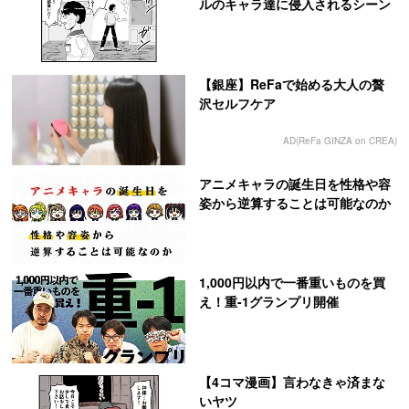
ルのキャラ達に侵入されるシーン
【銀座】ReFaで始める大人の贅
沢セルフケア
AD(ReFa GINZA on CREA)
アニメキャラの誕生日を性格や容
姿から逆算することは可能なのか
1,000円以内で一番重いものを買
え！重-1グランプリ開催
【4コマ漫画】言わなきゃ済まな
いヤツ