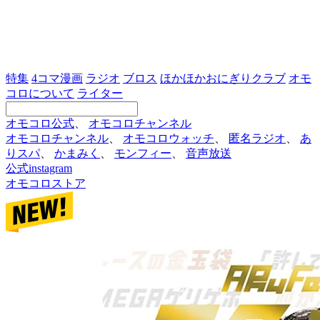
特集
4コマ漫画
ラジオ
ブロス
ほかほかおにぎりクラブ
オモ
コロについて
ライター
オモコロ公式
、
オモコロチャンネル
オモコロチャンネル
、
オモコロウォッチ
、
匿名ラジオ
、
あ
りスパ
、
かまみく
、
モンフィー
、
音声放送
公式instagram
オモコロストア