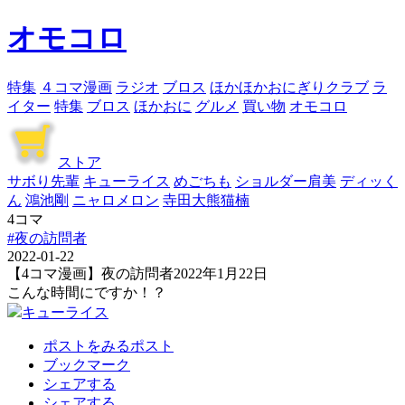
オモコロ
特集
４コマ漫画
ラジオ
ブロス
ほかほかおにぎりクラブ
ラ
イター
特集
ブロス
ほかおに
グルメ
買い物
オモコロ
ストア
サボり先輩
キューライス
めごちも
ショルダー肩美
ディッく
ん
鴻池剛
ニャロメロン
寺田大熊猫楠
4コマ
#夜の訪問者
2022-01-22
【4コマ漫画】夜の訪問者2022年1月22日
こんな時間にですか！？
キューライス
ポストをみる
ポスト
ブックマーク
シェアする
シェアする