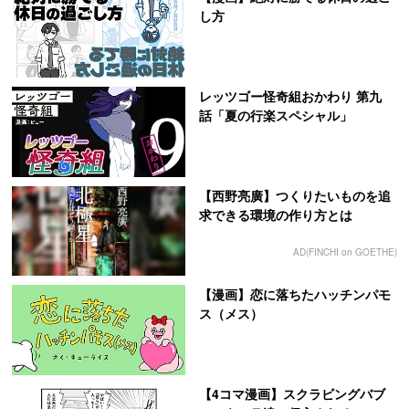
し方
レッツゴー怪奇組おかわり 第九
話「夏の行楽スペシャル」
【西野亮廣】つくりたいものを追
求できる環境の作り方とは
AD(FINCHI on GOETHE)
【漫画】恋に落ちたハッチンパモ
ス（メス）
【4コマ漫画】スクラビングバブ