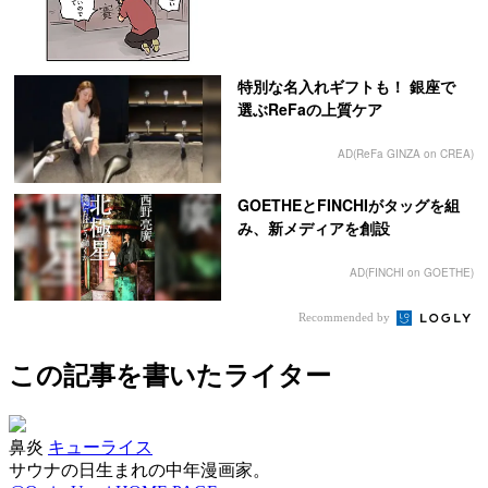
特別な名入れギフトも！ 銀座で
選ぶReFaの上質ケア
AD(ReFa GINZA on CREA)
GOETHEとFINCHIがタッグを組
み、新メディアを創設
AD(FINCHI on GOETHE)
Recommended by
この記事を書いたライター
鼻炎
キューライス
サウナの日生まれの中年漫画家。