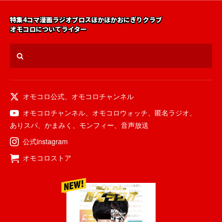
特集
4コマ漫画
ラジオ
ブロス
ほかほかおにぎりクラブ
オモコロについて
ライター
オモコロ公式
、
オモコロチャンネル
オモコロチャンネル
、
オモコロウォッチ
、
匿名ラジオ
、
ありスパ
、
かまみく
、
モンフィー
、
音声放送
公式instagram
オモコロストア