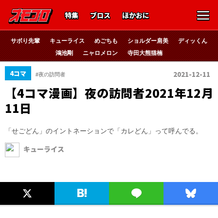
特集
ブロス
ほかおに
サボり先輩
キューライス
めごちも
ショルダー肩美
ディッくん
鴻池剛
ニャロメロン
寺田大熊猫楠
4コマ
2021-12-11
#夜の訪問者
【4コマ漫画】夜の訪問者2021年12月
11日
「せごどん」のイントネーションで「カレどん」って呼んでる。
キューライス