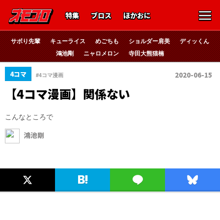
特集
ブロス
ほかおに
サボり先輩
キューライス
めごちも
ショルダー肩美
ディッくん
鴻池剛
ニャロメロン
寺田大熊猫楠
4コマ
2020-06-15
#4コマ漫画
【4コマ漫画】関係ない
こんなところで
鴻池剛