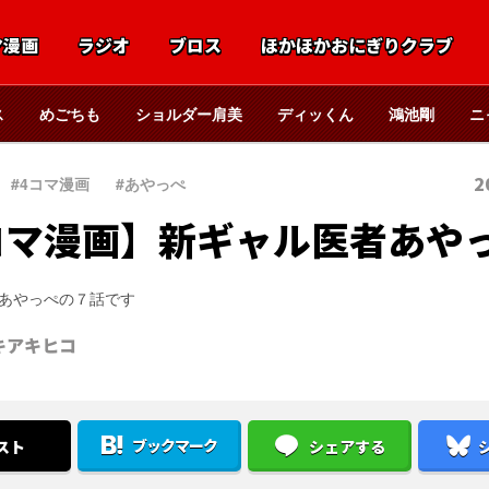
マ漫画
ラジオ
ブロス
ほかほかおにぎりクラブ
ス
めごちも
ショルダー肩美
ディッくん
鴻池剛
ニ
2
#4コマ漫画
、
#あやっぺ
コマ漫画】新ギャル医者あや
あやっぺの７話です
キアキヒコ
ブックマーク
スト
シェアする