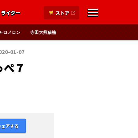
ライター
ストア
ャロメロン
寺田大熊猫楠
020-01-07
っぺ７
シェアする