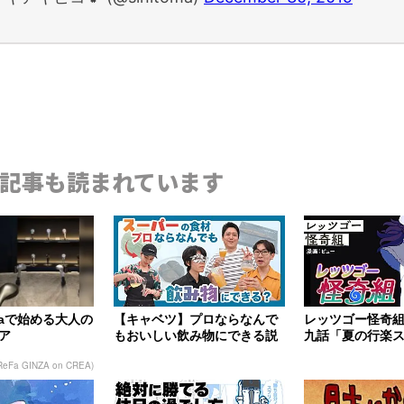
記事も読まれています
Faで始める大人の
【キャベツ】プロならなんで
レッツゴー怪奇組
ア
もおいしい飲み物にできる説
九話「夏の行楽
【くさや】
ReFa GINZA on CREA)