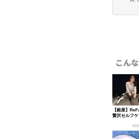
こんな
【銀座】Re
贅沢セルフケ
AD(