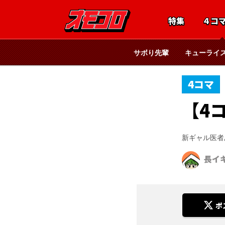
特集
４コ
サボり先輩
キューライ
4コマ
【4
新ギャル医者
長イ
ポ