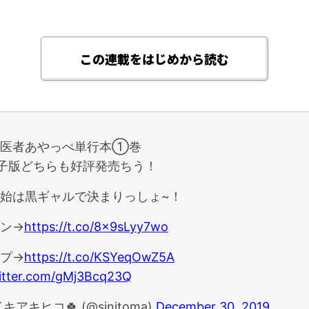
この連載をはじめから読む
ル医者あやっぺ単行本①巻
子版どちらも好評発売ちう！
始は黒ギャルで決まりっしょ~！
ン→
https://t.co/8x9sLyy7wo
プ→
https://t.co/KSYeqOwZ5A
witter.com/gMj3Bcq23Q
キアキヒコ🍀 (@sinitoma)
December 30, 2019