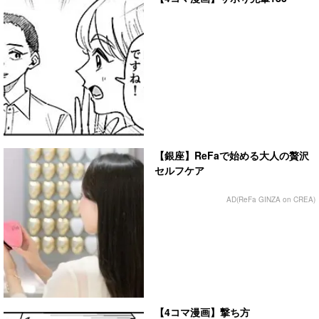
【銀座】ReFaで始める大人の贅沢
セルフケア
AD(ReFa GINZA on CREA)
【4コマ漫画】撃ち方