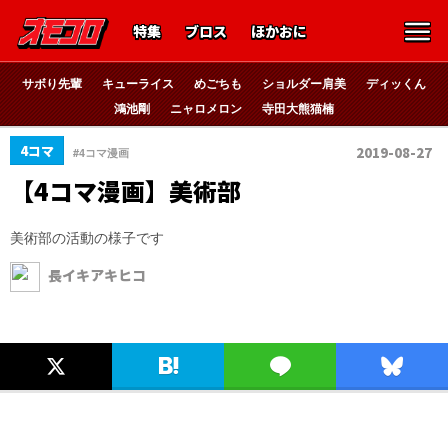
特集
ブロス
ほかおに
サボり先輩
キューライス
めごちも
ショルダー肩美
ディッくん
鴻池剛
ニャロメロン
寺田大熊猫楠
4コマ
2019-08-27
#4コマ漫画
【4コマ漫画】美術部
美術部の活動の様子です
長イキアキヒコ