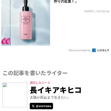
作りの近道！」
AD(DHC｜CanCam.jp)
Recommended by
この記事を書いたライター
退化したニート
長イキアキヒコ
太陽が死ぬまで生きたい。
@sinitoma