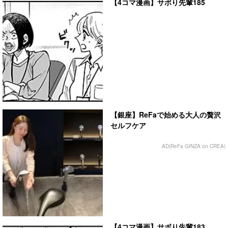
【4コマ漫画】サボり先輩185
【銀座】ReFaで始める大人の贅沢
セルフケア
AD(ReFa GINZA on CREA)
【4コマ漫画】サボり先輩183