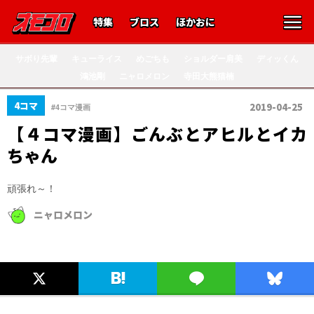
特集
ブロス
ほかおに
サボり先輩
キューライス
めごちも
ショルダー肩美
ディッくん
鴻池剛
ニャロメロン
寺田大熊猫楠
4コマ
2019-04-25
#4コマ漫画
【４コマ漫画】ごんぶとアヒルとイカ
ちゃん
頑張れ～！
ニャロメロン