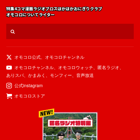
特集
4コマ漫画
ラジオ
ブロス
ほかほかおにぎりクラブ
オモコロについて
ライター
オモコロ公式
、
オモコロチャンネル
オモコロチャンネル
、
オモコロウォッチ
、
匿名ラジオ
、
ありスパ
、
かまみく
、
モンフィー
、
音声放送
公式instagram
オモコロストア